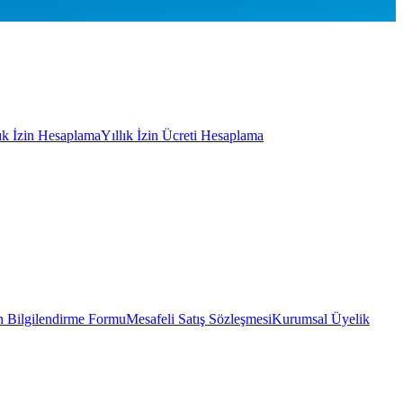
lık İzin Hesaplama
Yıllık İzin Ücreti Hesaplama
 Bilgilendirme Formu
Mesafeli Satış Sözleşmesi
Kurumsal Üyelik