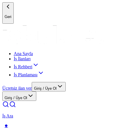
Geri
Ana Sayfa
İş İlanları
İş Rehberi
İş Planlaması
Ücretsiz ilan ver
Giriş / Üye Ol
Giriş / Üye Ol
İş Ara