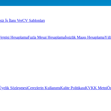
siz İş İlanı Ver
CV Şablonları
Vergisi Hesaplama
Fazla Mesai Hesaplama
İşsizlik Maaşı Hesaplama
Yıl
Üyelik Sözleşmesi
Çerezlerin Kullanımı
Kalite Politikası
KVKK Metni
Ön