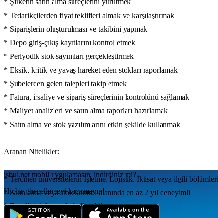
* Şirketin satın alma süreçlerini yürütmek
* Tedarikçilerden fiyat teklifleri almak ve karşılaştırmak
* Siparişlerin oluşturulması ve takibini yapmak
* Depo giriş-çıkış kayıtlarını kontrol etmek
* Periyodik stok sayımları gerçekleştirmek
* Eksik, kritik ve yavaş hareket eden stokları raporlamak
* Şubelerden gelen talepleri takip etmek
* Fatura, irsaliye ve sipariş süreçlerinin kontrolünü sağlamak
* Maliyet analizleri ve satın alma raporları hazırlamak
* Satın alma ve stok yazılımlarını etkin şekilde kullanmak
Aranan Nitelikler:
isbul.net
mobil uygulamаsını
indirdiniz mi?
* Tercihen üniversitelerin İşletme, Lojistik, İktisat veya ilgili bölüml
Hiçbir güncellemeyi kaçırmayın!
* Satın alma veya stok kontrol alanında en az 2 yıl deneyimli
* Excel’i iyi derecede kullanabilen