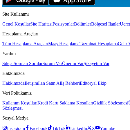
Site Kullanımı
Genel Koşullar
Site Haritası
Pozisyonlar
Bölümler
Bölgesel İlanlar
Ücret
Hesaplama Araçları
Tüm Hesaplama Araçları
Maaş Hesaplama
Tazminat Hesaplama
Gelir 
Yardım
Sıkça Sorulan Sorular
Sorum Var
Önerim Var
Şikayetim Var
Hakkımızda
Hakkımızda
İletişim
İlan Satın Al
İş Rehberi
Editöryal Ekip
Veri Politikamız
Kullanım Koşulları
Kredi Kartı Saklama Koşulları
Gizlilik Sözleşmesi
Sözleşmesi
Sosyal Medya
Instagram
Facebook
TikTok
LinkedIn
X
Youtube