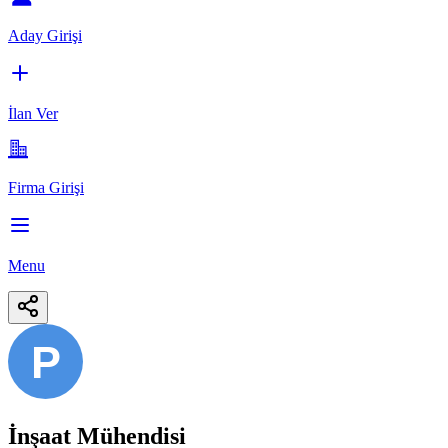
Aday Girişi
İlan Ver
Firma Girişi
Menu
P
İnşaat Mühendisi