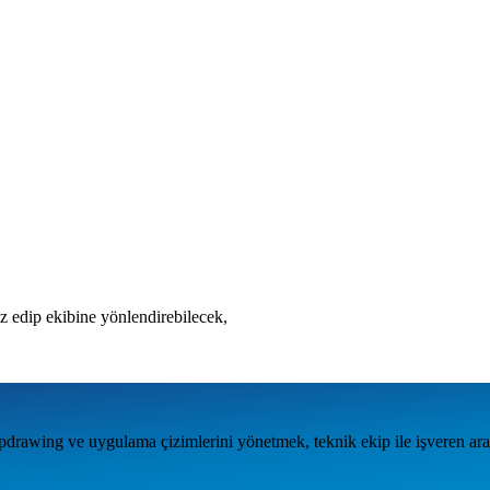
liz edip ekibine yönlendirebilecek,
rawing ve uygulama çizimlerini yönetmek, teknik ekip ile işveren arasın