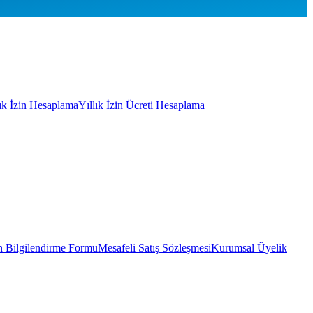
lık İzin Hesaplama
Yıllık İzin Ücreti Hesaplama
 Bilgilendirme Formu
Mesafeli Satış Sözleşmesi
Kurumsal Üyelik