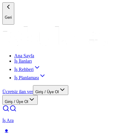
Geri
Ana Sayfa
İş İlanları
İş Rehberi
İş Planlaması
Ücretsiz ilan ver
Giriş / Üye Ol
Giriş / Üye Ol
İş Ara