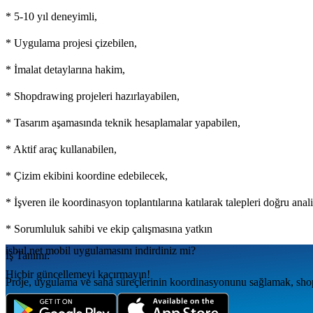
* 5-10 yıl deneyimli,
* Uygulama projesi çizebilen,
* İmalat detaylarına hakim,
* Shopdrawing projeleri hazırlayabilen,
* Tasarım aşamasında teknik hesaplamalar yapabilen,
* Aktif araç kullanabilen,
* Çizim ekibini koordine edebilecek,
* İşveren ile koordinasyon toplantılarına katılarak talepleri doğru ana
* Sorumluluk sahibi ve ekip çalışmasına yatkın
isbul.net
mobil uygulamаsını
indirdiniz mi?
İş Tanımı:
Hiçbir güncellemeyi kaçırmayın!
Proje, uygulama ve saha süreçlerinin koordinasyonunu sağlamak, shopd
yürütmek.