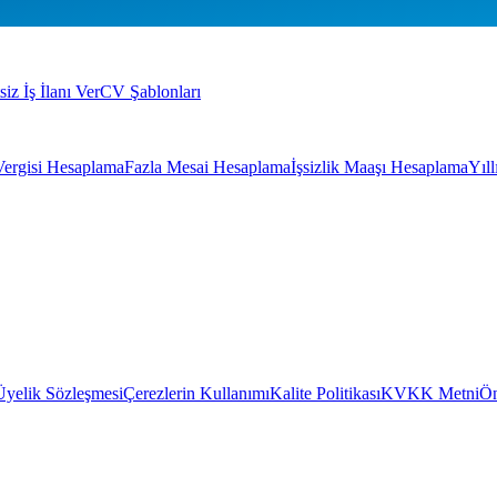
siz İş İlanı Ver
CV Şablonları
Vergisi Hesaplama
Fazla Mesai Hesaplama
İşsizlik Maaşı Hesaplama
Yıl
Üyelik Sözleşmesi
Çerezlerin Kullanımı
Kalite Politikası
KVKK Metni
Ön