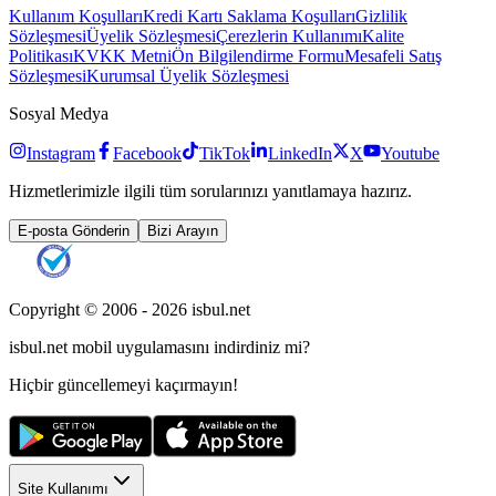
Kullanım Koşulları
Kredi Kartı Saklama Koşulları
Gizlilik
Sözleşmesi
Üyelik Sözleşmesi
Çerezlerin Kullanımı
Kalite
Politikası
KVKK Metni
Ön Bilgilendirme Formu
Mesafeli Satış
Sözleşmesi
Kurumsal Üyelik Sözleşmesi
Sosyal Medya
Instagram
Facebook
TikTok
LinkedIn
X
Youtube
Hizmetlerimizle ilgili tüm sorularınızı yanıtlamaya hazırız.
E-posta Gönderin
Bizi Arayın
Copyright © 2006 -
2026
isbul.net
isbul.net
mobil uygulamasını
indirdiniz mi?
Hiçbir güncellemeyi kaçırmayın!
Site Kullanımı