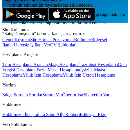
ürünün bulunduğu reyona kadar eşlik edecek,
Müşteriye ürünler ile ilgili doğru ve eksiksiz bilgi sağlamak için
fiyat etiketlerini ve bilgilendiricilerini kontrol edecek,
Site Kullanımı
“Satış Danışmanı” takım arkadaşları arıyoruz.
Genel Koşullar
Site Haritası
Pozisyonlar
Bölümler
Bölgesel
İlanlar
Ücretsiz İş İlanı Ver
CV Şablonları
Hesaplama Araçları
Tüm Hesaplama Araçları
Maaş Hesaplama
Tazminat Hesaplama
Gelir
Vergisi Hesaplama
Fazla Mesai Hesaplama
İşsizlik Maaşı
Hesaplama
Yıllık İzin Hesaplama
Yıllık İzin Ücreti Hesaplama
Yardım
Sıkça Sorulan Sorular
Sorum Var
Önerim Var
Şikayetim Var
Hakkımızda
Hakkımızda
İletişim
İlan Satın Al
İş Rehberi
Editöryal Ekip
Veri Politikamız