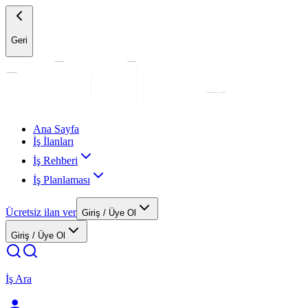
Geri
Ana Sayfa
İş İlanları
İş Rehberi
İş Planlaması
Ücretsiz ilan ver
Giriş / Üye Ol
Giriş / Üye Ol
İş Ara