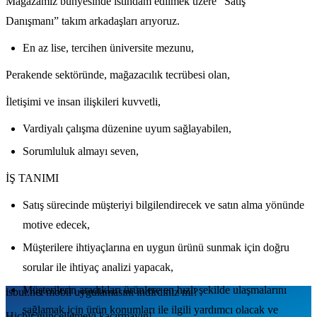
Mağazamız bünyesinde istihdam edilmek üzere “Satış
Danışmanı” takım arkadaşları arıyoruz.
En az lise, tercihen üniversite mezunu,
Perakende sektöründe, mağazacılık tecrübesi olan,
İletişimi ve insan ilişkileri kuvvetli,
Vardiyalı çalışma düzenine uyum sağlayabilen,
Sorumluluk almayı seven,
İŞ TANIMI
Satış sürecinde müşteriyi bilgilendirecek ve satın alma yönünde
motive edecek,
Müşterilere ihtiyaçlarına en uygun ürünü sunmak için doğru
sorular ile ihtiyaç analizi yapacak,
Müşterilerin aradıkları ürünlere en hızlı şekilde ulaşmalarını
isbul.net
mobil uygulamаsını
indirdiniz mi?
sağlamak için ürün konumları ile ilgili yardımcı olacak ve
Hiçbir güncellemeyi kaçırmayın!