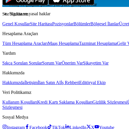
Maaş ve çalışma şartları yüz yüze görüşülecektir
Sigorta ve yasal haklar
Site Kullanımı
Genel Koşullar
Site Haritası
Pozisyonlar
Bölümler
Bölgesel İlanlar
Ücret
Hesaplama Araçları
Tüm Hesaplama Araçları
Maaş Hesaplama
Tazminat Hesaplama
Gelir 
Yardım
Sıkça Sorulan Sorular
Sorum Var
Önerim Var
Şikayetim Var
Hakkımızda
Hakkımızda
İletişim
İlan Satın Al
İş Rehberi
Editöryal Ekip
Veri Politikamız
Kullanım Koşulları
Kredi Kartı Saklama Koşulları
Gizlilik Sözleşmesi
Sözleşmesi
Sosyal Medya
Instagram
Facebook
TikTok
LinkedIn
X
Youtube