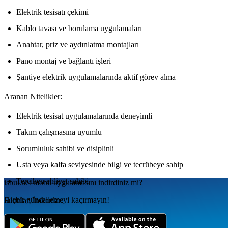
Elektrik tesisatı çekimi
Kablo tavası ve borulama uygulamaları
Anahtar, priz ve aydınlatma montajları
Pano montaj ve bağlantı işleri
Şantiye elektrik uygulamalarında aktif görev alma
Aranan Nitelikler:
Elektrik tesisat uygulamalarında deneyimli
Takım çalışmasına uyumlu
Sorumluluk sahibi ve disiplinli
Usta veya kalfa seviyesinde bilgi ve tecrübeye sahip
Tercihen ehliyet sahibi
isbul.net
mobil uygulamаsını
indirdiniz mi?
Hiçbir güncellemeyi kaçırmayın!
Sunulan İmkanlar:
Düzenli ve uzun süreli çalışma imkanı