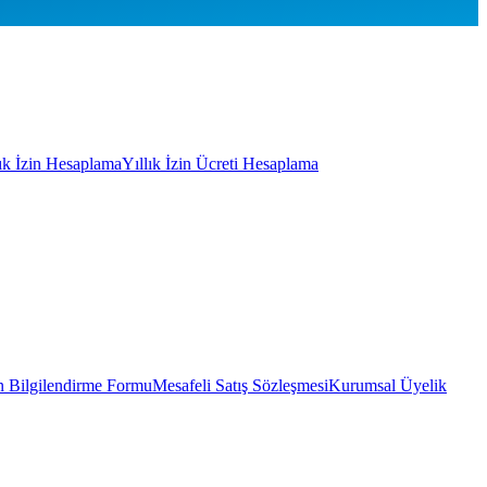
lık İzin Hesaplama
Yıllık İzin Ücreti Hesaplama
 Bilgilendirme Formu
Mesafeli Satış Sözleşmesi
Kurumsal Üyelik