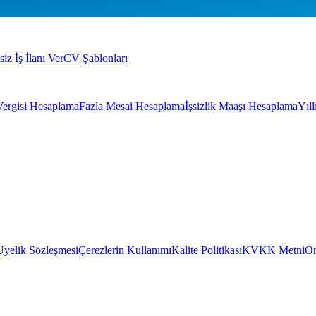
siz İş İlanı Ver
CV Şablonları
Vergisi Hesaplama
Fazla Mesai Hesaplama
İşsizlik Maaşı Hesaplama
Yıl
Üyelik Sözleşmesi
Çerezlerin Kullanımı
Kalite Politikası
KVKK Metni
Ön