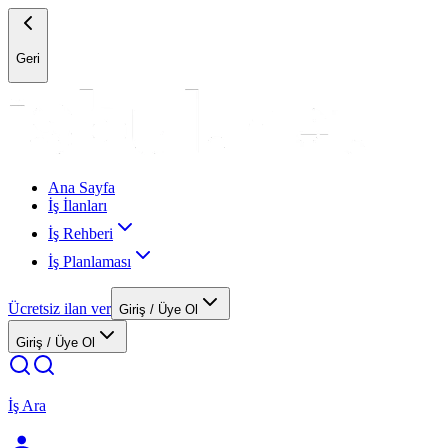
Geri
Ana Sayfa
İş İlanları
İş Rehberi
İş Planlaması
Ücretsiz ilan ver
Giriş / Üye Ol
Giriş / Üye Ol
İş Ara