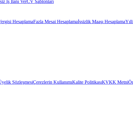
siz İş İlanı Ver
CV Şablonları
Vergisi Hesaplama
Fazla Mesai Hesaplama
İşsizlik Maaşı Hesaplama
Yıl
Üyelik Sözleşmesi
Çerezlerin Kullanımı
Kalite Politikası
KVKK Metni
Ön