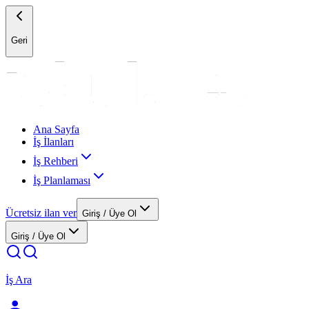
Geri
Ana Sayfa
İş İlanları
İş Rehberi
İş Planlaması
Ücretsiz ilan ver
Giriş / Üye Ol
Giriş / Üye Ol
İş Ara