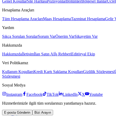
Genel Koşullar
Site Haritası
Pozisyonlar
Bölümler
Bölgesel İlanlar
Ücret
Hesaplama Araçları
Tüm Hesaplama Araçları
Maaş Hesaplama
Tazminat Hesaplama
Gelir 
Yardım
Sıkça Sorulan Sorular
Sorum Var
Önerim Var
Şikayetim Var
Hakkımızda
Hakkımızda
İletişim
İlan Satın Al
İş Rehberi
Editöryal Ekip
Veri Politikamız
Kullanım Koşulları
Kredi Kartı Saklama Koşulları
Gizlilik Sözleşmesi
Sözleşmesi
Sosyal Medya
Instagram
Facebook
TikTok
LinkedIn
X
Youtube
Hizmetlerimizle ilgili tüm sorularınızı yanıtlamaya hazırız.
E-posta Gönderin
Bizi Arayın