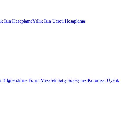
lık İzin Hesaplama
Yıllık İzin Ücreti Hesaplama
 Bilgilendirme Formu
Mesafeli Satış Sözleşmesi
Kurumsal Üyelik