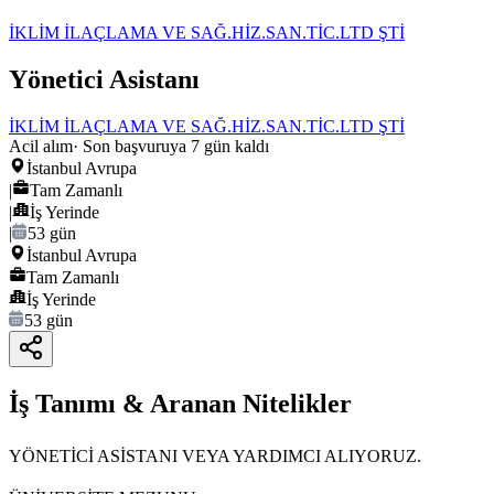
İKLİM İLAÇLAMA VE SAĞ.HİZ.SAN.TİC.LTD ŞTİ
Yönetici Asistanı
İKLİM İLAÇLAMA VE SAĞ.HİZ.SAN.TİC.LTD ŞTİ
Acil alım
· Son başvuruya
7
gün kaldı
İstanbul Avrupa
|
Tam Zamanlı
|
İş Yerinde
|
53 gün
İstanbul Avrupa
Tam Zamanlı
İş Yerinde
53 gün
İş Tanımı & Aranan Nitelikler
YÖNETİCİ ASİSTANI VEYA YARDIMCI ALIYORUZ.