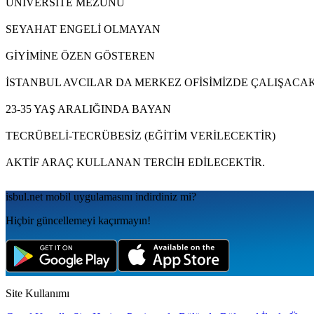
ÜNİVERSİTE MEZUNU
SEYAHAT ENGELİ OLMAYAN
GİYİMİNE ÖZEN GÖSTEREN
İSTANBUL AVCILAR DA MERKEZ OFİSİMİZDE ÇALIŞACA
23-35 YAŞ ARALIĞINDA BAYAN
TECRÜBELİ-TECRÜBESİZ (EĞİTİM VERİLECEKTİR)
AKTİF ARAÇ KULLANAN TERCİH EDİLECEKTİR.
isbul.net
mobil uygulamаsını
indirdiniz mi?
Hiçbir güncellemeyi kaçırmayın!
Site Kullanımı