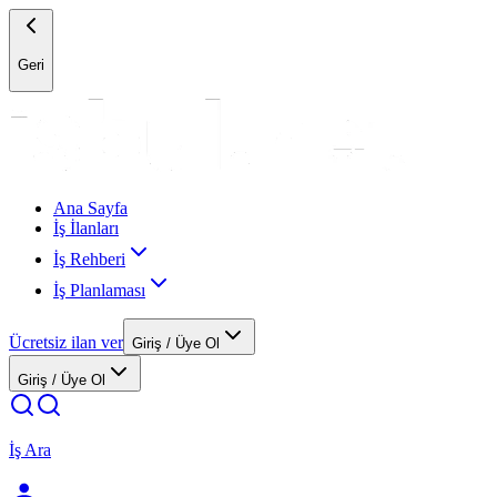
Geri
Ana Sayfa
İş İlanları
İş Rehberi
İş Planlaması
Ücretsiz ilan ver
Giriş / Üye Ol
Giriş / Üye Ol
İş Ara