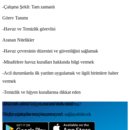
-Çalışma Şekli: Tam zamanlı
Görev Tanımı
-Havuz ve Temizlik görevlisi
Aranan Nitelikler
-Havuz çevresinin düzenini ve güvenliğini sağlamak
-Misafirlere havuz kuralları hakkında bilgi vermek
-Acil durumlarda ilk yardım uygulamak ve ilgili birimlere haber
vermek
-Temizlik ve hijyen kurallarına dikkat eden
-Düzenli, disiplinli ve sorumluluk sahibi
isbul.net
mobil uygulamаsını
indirdiniz mi?
Hiçbir güncellemeyi kaçırmayın!
-Yoğun çalışma temposuna uyum sağlayabilecek
-Takım çalışmasına yatkın