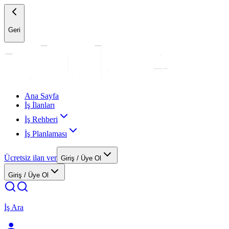
Geri
Ana Sayfa
İş İlanları
İş Rehberi
İş Planlaması
Ücretsiz ilan ver
Giriş / Üye Ol
Giriş / Üye Ol
İş Ara