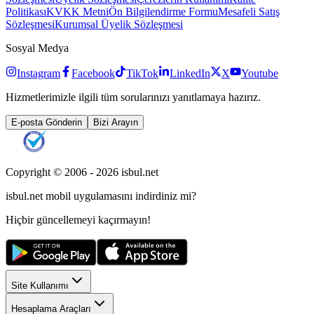
Politikası
KVKK Metni
Ön Bilgilendirme Formu
Mesafeli Satış
Sözleşmesi
Kurumsal Üyelik Sözleşmesi
Sosyal Medya
Instagram
Facebook
TikTok
LinkedIn
X
Youtube
Hizmetlerimizle ilgili tüm sorularınızı yanıtlamaya hazırız.
E-posta Gönderin
Bizi Arayın
Copyright © 2006 -
2026
isbul.net
isbul.net
mobil uygulamasını
indirdiniz mi?
Hiçbir güncellemeyi kaçırmayın!
Site Kullanımı
Hesaplama Araçları