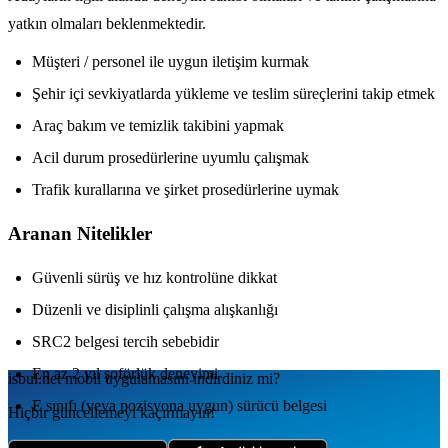
yatkın olmaları beklenmektedir.
Müşteri / personel ile uygun iletişim kurmak
Şehir içi sevkiyatlarda yükleme ve teslim süreçlerini takip etmek
Araç bakım ve temizlik takibini yapmak
Acil durum prosedürlerine uyumlu çalışmak
Trafik kurallarına ve şirket prosedürlerine uymak
Aranan Nitelikler
Güvenli sürüş ve hız kontrolüne dikkat
Düzenli ve disiplinli çalışma alışkanlığı
SRC2 belgesi tercih sebebidir
En az 2 yıl şoförlük deneyimi
isbul.net
mobil uygulamаsını
indirdiniz mi?
E sınıfı (veya pozisyona uygun) sürücü belgesi
Hiçbir güncellemeyi kaçırmayın!