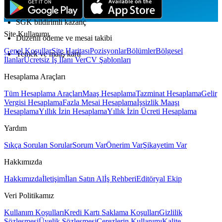
Çalışma Koşulları
SGK bildirimli kazanç
Site Kullanımı
Düzenli ödeme ve mesai takibi
Genel Koşullar
Site Haritası
Pozisyonlar
Bölümler
Bölgesel
Yemek ve maaş kartı
İlanlar
Ücretsiz İş İlanı Ver
CV Şablonları
Hesaplama Araçları
Tüm Hesaplama Araçları
Maaş Hesaplama
Tazminat Hesaplama
Gelir
Vergisi Hesaplama
Fazla Mesai Hesaplama
İşsizlik Maaşı
Hesaplama
Yıllık İzin Hesaplama
Yıllık İzin Ücreti Hesaplama
Yardım
Sıkça Sorulan Sorular
Sorum Var
Önerim Var
Şikayetim Var
Hakkımızda
Hakkımızda
İletişim
İlan Satın Al
İş Rehberi
Editöryal Ekip
Veri Politikamız
Kullanım Koşulları
Kredi Kartı Saklama Koşulları
Gizlilik
Sözleşmesi
Üyelik Sözleşmesi
Çerezlerin Kullanımı
Kalite