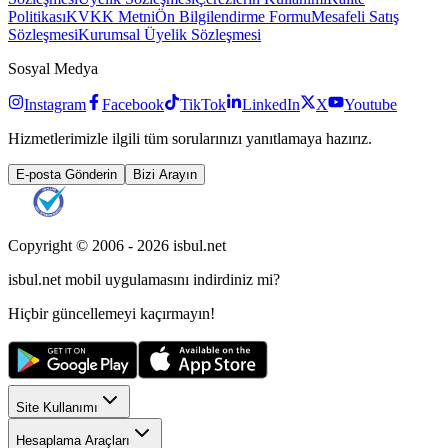
Politikası
KVKK Metni
Ön Bilgilendirme Formu
Mesafeli Satış
Sözleşmesi
Kurumsal Üyelik Sözleşmesi
Sosyal Medya
Instagram
Facebook
TikTok
LinkedIn
X
Youtube
Hizmetlerimizle ilgili tüm sorularınızı yanıtlamaya hazırız.
E-posta Gönderin
Bizi Arayın
Copyright © 2006 -
2026
isbul.net
isbul.net
mobil uygulamasını
indirdiniz mi?
Hiçbir güncellemeyi kaçırmayın!
Site Kullanımı
Hesaplama Araçları