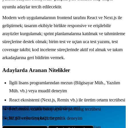
uyumlu adaylar tercih edilecektir.
Modern web uygulamalarının frontend tarafını React ve Next.js ile
geliştirmek; tasarım ekibiyle birlikte responsive ve erişilebilir
arayüzler kurgulamak; sprint planlamalarına katılmak ve tahminleme
süreçlerine destek olmak; birim test ve uçtan uca test yazımı, test
coverage takibi; kod inceleme süreçlerinde aktif rol almak ve takım
arkadaşlarına geri bildirim vermek.
Adaylarda Aranan Nitelikler
İlgili lisans programlarından mezun (Bilgisayar Müh., Yazılım
Müh. vb.) veya muadil deneyim
React ekosistemi (Next.js, Remix vb.) ile üretim ortamı tecrübesi
isbul.net
mobil uygulamаsını
indirdiniz mi?
Performans odaklı bakış açısı ve profiling tecrübesi
Hiçbir güncellemeyi kaçırmayın!
REST veya GraphQL ile pratik deneyim
Algoritma ve veri yapıları konusunda temel sağlam