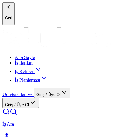
Geri
Ana Sayfa
İş İlanları
İş Rehberi
İş Planlaması
Ücretsiz ilan ver
Giriş / Üye Ol
Giriş / Üye Ol
İş Ara