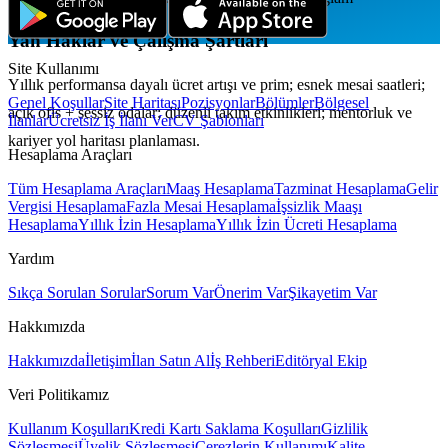
Yan Haklar ve Çalışma Şartları
Site Kullanımı
Yıllık performansa dayalı ücret artışı ve prim; esnek mesai saatleri;
Genel Koşullar
Site Haritası
Pozisyonlar
Bölümler
Bölgesel
açık ofis + sessiz odalar; düzenli takım etkinlikleri; mentorluk ve
İlanlar
Ücretsiz İş İlanı Ver
CV Şablonları
kariyer yol haritası planlaması.
Hesaplama Araçları
Tüm Hesaplama Araçları
Maaş Hesaplama
Tazminat Hesaplama
Gelir
Vergisi Hesaplama
Fazla Mesai Hesaplama
İşsizlik Maaşı
Hesaplama
Yıllık İzin Hesaplama
Yıllık İzin Ücreti Hesaplama
Yardım
Sıkça Sorulan Sorular
Sorum Var
Önerim Var
Şikayetim Var
Hakkımızda
Hakkımızda
İletişim
İlan Satın Al
İş Rehberi
Editöryal Ekip
Veri Politikamız
Kullanım Koşulları
Kredi Kartı Saklama Koşulları
Gizlilik
Sözleşmesi
Üyelik Sözleşmesi
Çerezlerin Kullanımı
Kalite