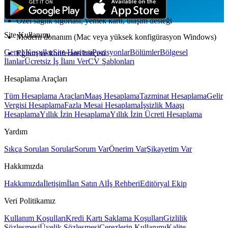
Özel sağlık sigortası, yemek kartı, ulaşım desteği
Site Kullanımı
Modern donanım (Mac veya yüksek konfigürasyon Windows)
Genel Koşullar
Site Haritası
Pozisyonlar
Bölümler
Bölgesel
Eğitim ve konferans bütçesi
İlanlar
Ücretsiz İş İlanı Ver
CV Şablonları
Hesaplama Araçları
Tüm Hesaplama Araçları
Maaş Hesaplama
Tazminat Hesaplama
Gelir
Vergisi Hesaplama
Fazla Mesai Hesaplama
İşsizlik Maaşı
Hesaplama
Yıllık İzin Hesaplama
Yıllık İzin Ücreti Hesaplama
Yardım
Sıkça Sorulan Sorular
Sorum Var
Önerim Var
Şikayetim Var
Hakkımızda
Hakkımızda
İletişim
İlan Satın Al
İş Rehberi
Editöryal Ekip
Veri Politikamız
Kullanım Koşulları
Kredi Kartı Saklama Koşulları
Gizlilik
Sözleşmesi
Üyelik Sözleşmesi
Çerezlerin Kullanımı
Kalite