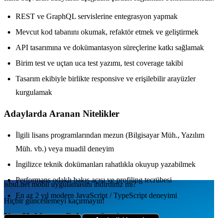
REST ve GraphQL servislerine entegrasyon yapmak
Mevcut kod tabanını okumak, refaktör etmek ve geliştirmek
API tasarımına ve dokümantasyon süreçlerine katkı sağlamak
Birim test ve uçtan uca test yazımı, test coverage takibi
Tasarım ekibiyle birlikte responsive ve erişilebilir arayüzler
kurgulamak
Adaylarda Aranan Nitelikler
İlgili lisans programlarından mezun (Bilgisayar Müh., Yazılım
Müh. vb.) veya muadil deneyim
İngilizce teknik dokümanları rahatlıkla okuyup yazabilmek
Performans odaklı bakış açısı ve profiling tecrübesi
isbul.net
mobil uygulamаsını
indirdiniz mi?
En az 2 yıl modern JavaScript / TypeScript deneyimi
Hiçbir güncellemeyi kaçırmayın!
Yan Haklar ve Çalışma Şartları