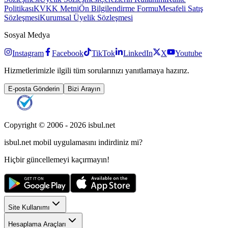
Politikası
KVKK Metni
Ön Bilgilendirme Formu
Mesafeli Satış
Sözleşmesi
Kurumsal Üyelik Sözleşmesi
Sosyal Medya
Instagram
Facebook
TikTok
LinkedIn
X
Youtube
Hizmetlerimizle ilgili tüm sorularınızı yanıtlamaya hazırız.
E-posta Gönderin
Bizi Arayın
Copyright © 2006 -
2026
isbul.net
isbul.net
mobil uygulamasını
indirdiniz mi?
Hiçbir güncellemeyi kaçırmayın!
Site Kullanımı
Hesaplama Araçları