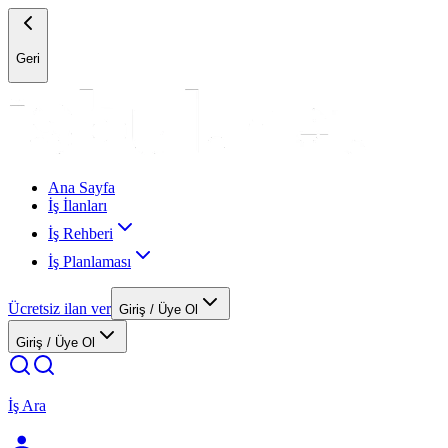
Geri
Ana Sayfa
İş İlanları
İş Rehberi
İş Planlaması
Ücretsiz ilan ver
Giriş / Üye Ol
Giriş / Üye Ol
İş Ara