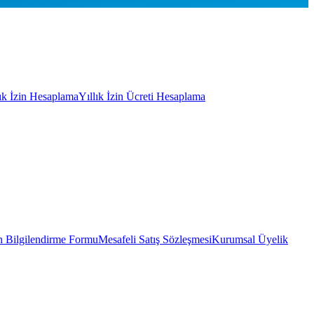
lık İzin Hesaplama
Yıllık İzin Ücreti Hesaplama
 Bilgilendirme Formu
Mesafeli Satış Sözleşmesi
Kurumsal Üyelik