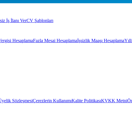
siz İş İlanı Ver
CV Şablonları
Vergisi Hesaplama
Fazla Mesai Hesaplama
İşsizlik Maaşı Hesaplama
Yıl
Üyelik Sözleşmesi
Çerezlerin Kullanımı
Kalite Politikası
KVKK Metni
Ön