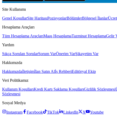
Site Kullanımı
Genel Koşullar
Site Haritası
Pozisyonlar
Bölümler
Bölgesel İlanlar
Ücret
Hesaplama Araçları
Tüm Hesaplama Araçları
Maaş Hesaplama
Tazminat Hesaplama
Gelir 
Yardım
Sıkça Sorulan Sorular
Sorum Var
Önerim Var
Şikayetim Var
Hakkımızda
Hakkımızda
İletişim
İlan Satın Al
İş Rehberi
Editöryal Ekip
Veri Politikamız
Kullanım Koşulları
Kredi Kartı Saklama Koşulları
Gizlilik Sözleşmesi
Sözleşmesi
Sosyal Medya
Instagram
Facebook
TikTok
LinkedIn
X
Youtube