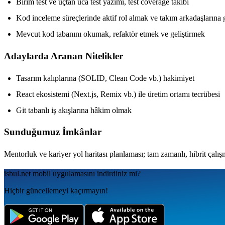
Birim test ve uçtan uca test yazımı, test coverage takibi
Kod inceleme süreçlerinde aktif rol almak ve takım arkadaşlarına 
Mevcut kod tabanını okumak, refaktör etmek ve geliştirmek
Adaylarda Aranan Nitelikler
Tasarım kalıplarına (SOLID, Clean Code vb.) hakimiyet
React ekosistemi (Next.js, Remix vb.) ile üretim ortamı tecrübesi
Git tabanlı iş akışlarına hâkim olmak
Sunduğumuz İmkânlar
Mentorluk ve kariyer yol haritası planlaması; tam zamanlı, hibrit 
isbul.net
mobil uygulamаsını
indirdiniz mi?
Hiçbir güncellemeyi kaçırmayın!