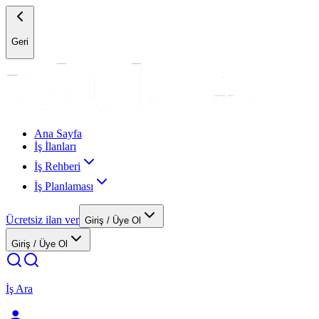
Geri
Ana Sayfa
İş İlanları
İş Rehberi
İş Planlaması
Ücretsiz ilan ver
Giriş / Üye Ol
Giriş / Üye Ol
İş Ara