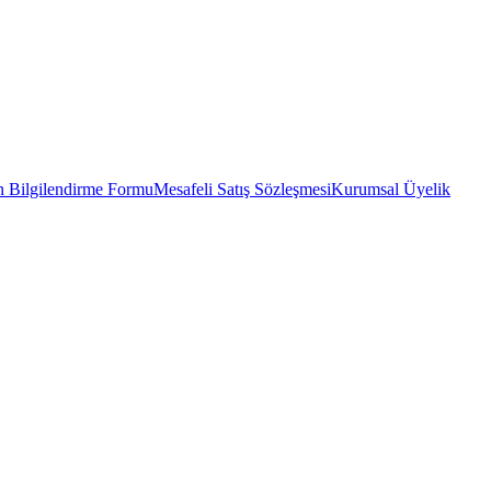
 Bilgilendirme Formu
Mesafeli Satış Sözleşmesi
Kurumsal Üyelik