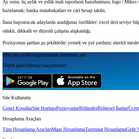
Ay sonu, üç aylık ve yıllık mali raporların hazırlanması; logo / Mi
hazırlamak; banka mutabakatları ve cari hesap takibi.
İlana başvuracak adaylarda aradığımız özellikler: excel ileri seviye bi
odaklı, dikkatli ve düzenli çalışma alışkanlığı.
Pozisyonun şartları şu şekildedir: yemek ve yol yardımı; sürekli meslek
isbul.net
mobil uygulamаsını
indirdiniz mi?
Hiçbir güncellemeyi kaçırmayın!
Site Kullanımı
Genel Koşullar
Site Haritası
Pozisyonlar
Bölümler
Bölgesel İlanlar
Ücret
Hesaplama Araçları
Tüm Hesaplama Araçları
Maaş Hesaplama
Tazminat Hesaplama
Gelir 