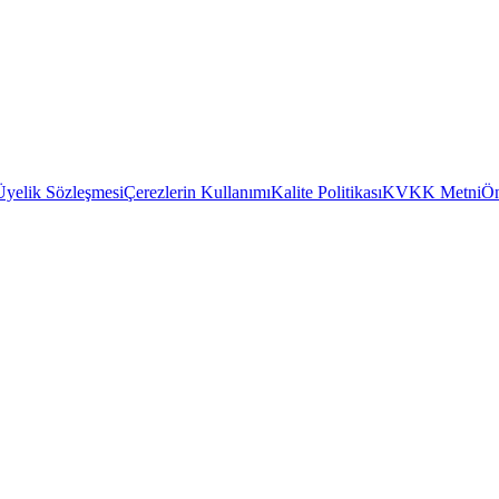
Üyelik Sözleşmesi
Çerezlerin Kullanımı
Kalite Politikası
KVKK Metni
Ön