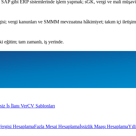
kro / SAP gibi ERP sistemlerinde işlem yapmak; sGK, vergi ve mali müş
lgisi; vergi kanunları ve SMMM mevzuatına hâkimiyet; takım içi iletişim b
i eğitim; tam zamanlı, iş yerinde.
siz İş İlanı Ver
CV Şablonları
Vergisi Hesaplama
Fazla Mesai Hesaplama
İşsizlik Maaşı Hesaplama
Yıl