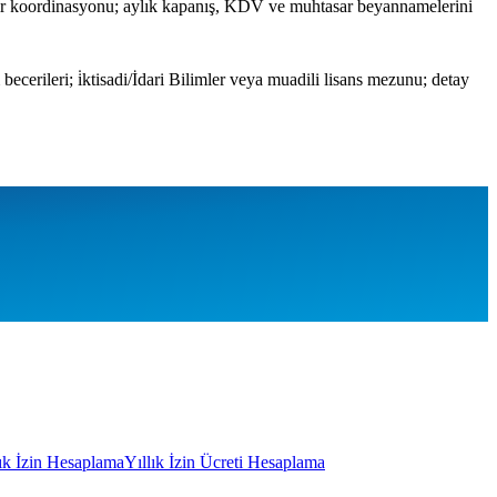
avir koordinasyonu; aylık kapanış, KDV ve muhtasar beyannamelerini
ecerileri; i̇ktisadi/İdari Bilimler veya muadili lisans mezunu; detay
lık İzin Hesaplama
Yıllık İzin Ücreti Hesaplama