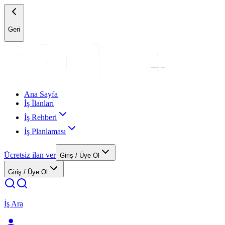
Geri
Ana Sayfa
İş İlanları
İş Rehberi
İş Planlaması
Ücretsiz ilan ver
Giriş / Üye Ol
Giriş / Üye Ol
İş Ara