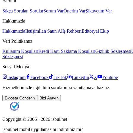
Yardım
Sıkça Sorulan Sorular
Sorum Var
Önerim Var
Şikayetim Var
Hakkımızda
Hakkımızda
İletişim
İlan Satın Al
İş Rehberi
Editöryal Ekip
Veri Politikamız
Kullanım Koşulları
Kredi Kartı Saklama Koşulları
Gizlilik Sözleşmesi
Sözleşmesi
Sosyal Medya
Instagram
Facebook
TikTok
LinkedIn
X
Youtube
Hizmetlerimizle ilgili tüm sorularınızı yanıtlamaya hazırız.
E-posta Gönderin
Bizi Arayın
Copyright © 2006 -
2026
isbul.net
isbul.net
mobil uygulamasını
indirdiniz mi?