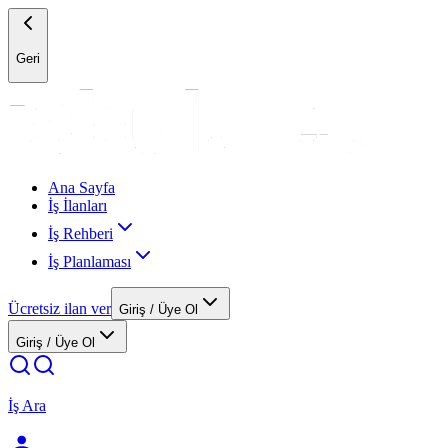
Geri
Ana Sayfa
İş İlanları
İş Rehberi
İş Planlaması
Ücretsiz ilan ver
Giriş / Üye Ol
Giriş / Üye Ol
İş Ara