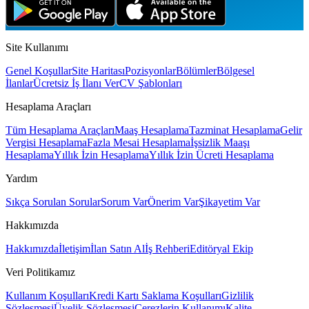
Site Kullanımı
Genel Koşullar
Site Haritası
Pozisyonlar
Bölümler
Bölgesel
İlanlar
Ücretsiz İş İlanı Ver
CV Şablonları
Hesaplama Araçları
Tüm Hesaplama Araçları
Maaş Hesaplama
Tazminat Hesaplama
Gelir
Vergisi Hesaplama
Fazla Mesai Hesaplama
İşsizlik Maaşı
Hesaplama
Yıllık İzin Hesaplama
Yıllık İzin Ücreti Hesaplama
Yardım
Sıkça Sorulan Sorular
Sorum Var
Önerim Var
Şikayetim Var
Hakkımızda
Hakkımızda
İletişim
İlan Satın Al
İş Rehberi
Editöryal Ekip
Veri Politikamız
Kullanım Koşulları
Kredi Kartı Saklama Koşulları
Gizlilik
Sözleşmesi
Üyelik Sözleşmesi
Çerezlerin Kullanımı
Kalite