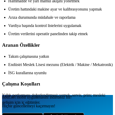
Hammadde ve yarı mamul akışını yönetmek
Üretim hattındaki makine ayar ve kalibrasyonunu yapmak
Arıza durumunda müdahale ve raporlama
Vardiya başında kontrol listelerini uygulamak
Üretim verilerini operatör panelinden takip etmek
Aranan Özellikler
Takım çalışmasına yatkın
Endüstri Meslek Lisesi mezunu (Elektrik / Makine / Mekatronik)
İSG kurallarına uyumlu
Çalışma Koşulları
Yıllık performans değerlendirmesi; yemek, servis, prim; mesleki
isbul.net
mobil uygulamаsını
indirdiniz mi?
gelişim için iç eğitimler.
Hiçbir güncellemeyi kaçırmayın!