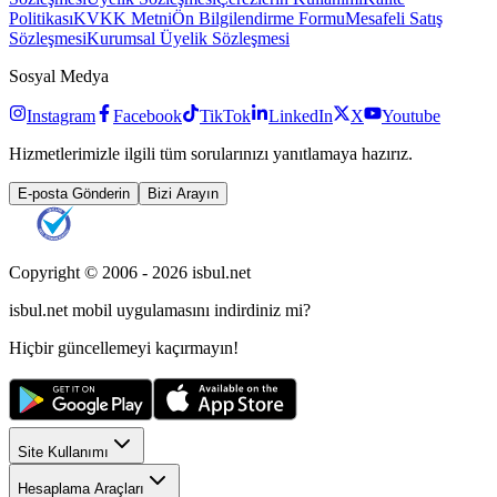
Politikası
KVKK Metni
Ön Bilgilendirme Formu
Mesafeli Satış
Sözleşmesi
Kurumsal Üyelik Sözleşmesi
Sosyal Medya
Instagram
Facebook
TikTok
LinkedIn
X
Youtube
Hizmetlerimizle ilgili tüm sorularınızı yanıtlamaya hazırız.
E-posta Gönderin
Bizi Arayın
Copyright © 2006 -
2026
isbul.net
isbul.net
mobil uygulamasını
indirdiniz mi?
Hiçbir güncellemeyi kaçırmayın!
Site Kullanımı
Hesaplama Araçları