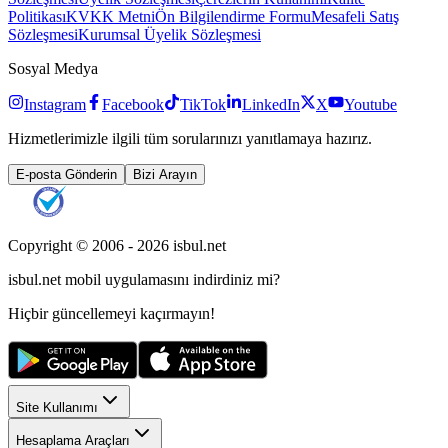
Politikası
KVKK Metni
Ön Bilgilendirme Formu
Mesafeli Satış
Sözleşmesi
Kurumsal Üyelik Sözleşmesi
Sosyal Medya
Instagram
Facebook
TikTok
LinkedIn
X
Youtube
Hizmetlerimizle ilgili tüm sorularınızı yanıtlamaya hazırız.
E-posta Gönderin
Bizi Arayın
Copyright © 2006 -
2026
isbul.net
isbul.net
mobil uygulamasını
indirdiniz mi?
Hiçbir güncellemeyi kaçırmayın!
Site Kullanımı
Hesaplama Araçları