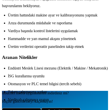
başvurularını bekliyoruz.
Üretim hattındaki makine ayar ve kalibrasyonunu yapmak
Arıza durumunda müdahale ve raporlama
Vardiya başında kontrol listelerini uygulamak
Hammadde ve yarı mamul akışını yönetmek
Üretim verilerini operatör panelinden takip etmek
Aranan Nitelikler
Endüstri Meslek Lisesi mezunu (Elektrik / Makine / Mekatronik)
İSG kurallarına uyumlu
Otomasyon ve PLC temel bilgisi (tercih sebebi)
Takım çalışmasına yatkın
isbul.net
mobil uygulamаsını
indirdiniz mi?
Vardiyalı çalışmaya uygun
Hiçbir güncellemeyi kaçırmayın!