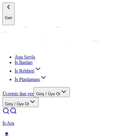
Geri
Ana Sayfa
İş İlanları
İş Rehberi
İş Planlaması
Ücretsiz ilan ver
Giriş / Üye Ol
Giriş / Üye Ol
İş Ara