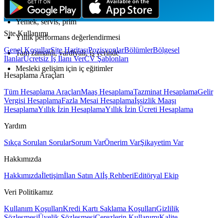
Çalışma Koşulları
Yemek, servis, prim
Site Kullanımı
Yıllık performans değerlendirmesi
Genel Koşullar
Site Haritası
Pozisyonlar
Bölümler
Bölgesel
Tam zamanlı, vardiyalı, iş yerinde
İlanlar
Ücretsiz İş İlanı Ver
CV Şablonları
Mesleki gelişim için iç eğitimler
Hesaplama Araçları
Tüm Hesaplama Araçları
Maaş Hesaplama
Tazminat Hesaplama
Gelir
Vergisi Hesaplama
Fazla Mesai Hesaplama
İşsizlik Maaşı
Hesaplama
Yıllık İzin Hesaplama
Yıllık İzin Ücreti Hesaplama
Yardım
Sıkça Sorulan Sorular
Sorum Var
Önerim Var
Şikayetim Var
Hakkımızda
Hakkımızda
İletişim
İlan Satın Al
İş Rehberi
Editöryal Ekip
Veri Politikamız
Kullanım Koşulları
Kredi Kartı Saklama Koşulları
Gizlilik
Sözleşmesi
Üyelik Sözleşmesi
Çerezlerin Kullanımı
Kalite