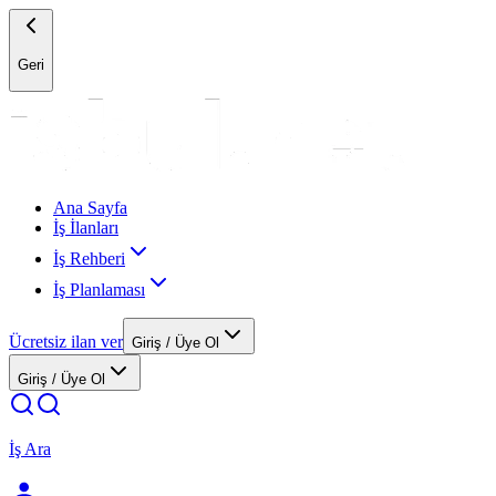
Geri
Ana Sayfa
İş İlanları
İş Rehberi
İş Planlaması
Ücretsiz ilan ver
Giriş / Üye Ol
Giriş / Üye Ol
İş Ara