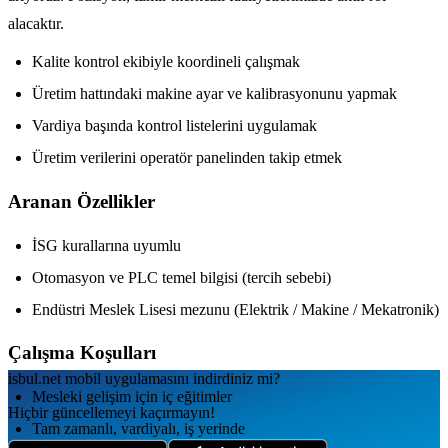
alacaktır.
Kalite kontrol ekibiyle koordineli çalışmak
Üretim hattındaki makine ayar ve kalibrasyonunu yapmak
Vardiya başında kontrol listelerini uygulamak
Üretim verilerini operatör panelinden takip etmek
Aranan Özellikler
İSG kurallarına uyumlu
Otomasyon ve PLC temel bilgisi (tercih sebebi)
Endüstri Meslek Lisesi mezunu (Elektrik / Makine / Mekatronik)
Çalışma Koşulları
isbul.net
mobil uygulamаsını
indirdiniz mi?
Mesleki gelişim için iç eğitimler
Hiçbir güncellemeyi kaçırmayın!
Tam zamanlı, vardiyalı, iş yerinde