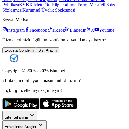
Politikası
KVKK Metni
Ön Bilgilendirme Formu
Mesafeli Satış
Sözleşmesi
Kurumsal Üyelik Sözleşmesi
Sosyal Medya
Instagram
Facebook
TikTok
LinkedIn
X
Youtube
Hizmetlerimizle ilgili tüm sorularınızı yanıtlamaya hazırız.
E-posta Gönderin
Bizi Arayın
Copyright © 2006 -
2026
isbul.net
isbul.net
mobil uygulamasını
indirdiniz mi?
Hiçbir güncellemeyi kaçırmayın!
Site Kullanımı
Hesaplama Araçları