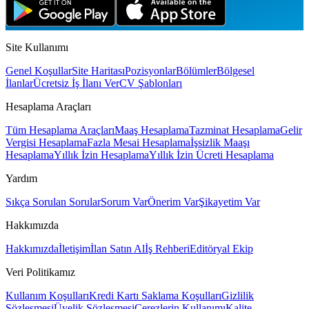
Yemek, servis, prim
Site Kullanımı
Genel Koşullar
Site Haritası
Pozisyonlar
Bölümler
Bölgesel
İlanlar
Ücretsiz İş İlanı Ver
CV Şablonları
Hesaplama Araçları
Tüm Hesaplama Araçları
Maaş Hesaplama
Tazminat Hesaplama
Gelir
Vergisi Hesaplama
Fazla Mesai Hesaplama
İşsizlik Maaşı
Hesaplama
Yıllık İzin Hesaplama
Yıllık İzin Ücreti Hesaplama
Yardım
Sıkça Sorulan Sorular
Sorum Var
Önerim Var
Şikayetim Var
Hakkımızda
Hakkımızda
İletişim
İlan Satın Al
İş Rehberi
Editöryal Ekip
Veri Politikamız
Kullanım Koşulları
Kredi Kartı Saklama Koşulları
Gizlilik
Sözleşmesi
Üyelik Sözleşmesi
Çerezlerin Kullanımı
Kalite