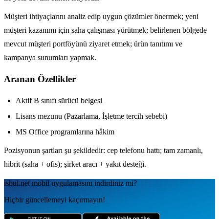
Müşteri ihtiyaçlarını analiz edip uygun çözümler önermek; yeni
müşteri kazanımı için saha çalışması yürütmek; belirlenen bölgede
mevcut müşteri portföyünü ziyaret etmek; ürün tanıtımı ve
kampanya sunumları yapmak.
Aranan Özellikler
Aktif B sınıfı sürücü belgesi
Lisans mezunu (Pazarlama, İşletme tercih sebebi)
MS Office programlarına hâkim
Pozisyonun şartları şu şekildedir: cep telefonu hattı; tam zamanlı,
hibrit (saha + ofis); şirket aracı + yakıt desteği.
isbul.net
mobil uygulamаsını
indirdiniz mi?
Hiçbir güncellemeyi kaçırmayın!