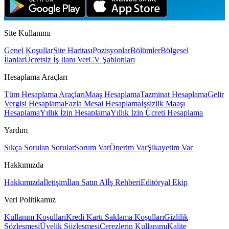
Site Kullanımı
Genel Koşullar
Site Haritası
Pozisyonlar
Bölümler
Bölgesel
İlanlar
Ücretsiz İş İlanı Ver
CV Şablonları
Hesaplama Araçları
Tüm Hesaplama Araçları
Maaş Hesaplama
Tazminat Hesaplama
Gelir
Vergisi Hesaplama
Fazla Mesai Hesaplama
İşsizlik Maaşı
Hesaplama
Yıllık İzin Hesaplama
Yıllık İzin Ücreti Hesaplama
Yardım
Sıkça Sorulan Sorular
Sorum Var
Önerim Var
Şikayetim Var
Hakkımızda
Hakkımızda
İletişim
İlan Satın Al
İş Rehberi
Editöryal Ekip
Veri Politikamız
Kullanım Koşulları
Kredi Kartı Saklama Koşulları
Gizlilik
Sözleşmesi
Üyelik Sözleşmesi
Çerezlerin Kullanımı
Kalite