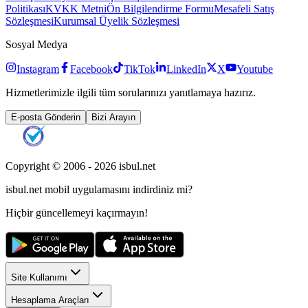
Politikası
KVKK Metni
Ön Bilgilendirme Formu
Mesafeli Satış
Sözleşmesi
Kurumsal Üyelik Sözleşmesi
Sosyal Medya
Instagram
Facebook
TikTok
LinkedIn
X
Youtube
Hizmetlerimizle ilgili tüm sorularınızı yanıtlamaya hazırız.
E-posta Gönderin
Bizi Arayın
Copyright © 2006 -
2026
isbul.net
isbul.net
mobil uygulamasını
indirdiniz mi?
Hiçbir güncellemeyi kaçırmayın!
Site Kullanımı
Hesaplama Araçları