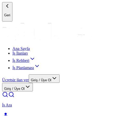
Geri
Ana Sayfa
İş İlanları
İş Rehberi
İş Planlaması
Ücretsiz ilan ver
Giriş / Üye Ol
Giriş / Üye Ol
İş Ara