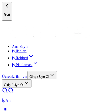
Geri
Ana Sayfa
İş İlanları
İş Rehberi
İş Planlaması
Ücretsiz ilan ver
Giriş / Üye Ol
Giriş / Üye Ol
İş Ara