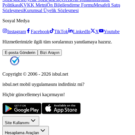
Politikası
KVKK Metni
Ön Bilgilendirme Formu
Mesafeli Satış
Sözleşmesi
Kurumsal Üyelik Sözleşmesi
Sosyal Medya
Instagram
Facebook
TikTok
LinkedIn
X
Youtube
Hizmetlerimizle ilgili tüm sorularınızı yanıtlamaya hazırız.
E-posta Gönderin
Bizi Arayın
Copyright © 2006 -
2026
isbul.net
isbul.net
mobil uygulamasını
indirdiniz mi?
Hiçbir güncellemeyi kaçırmayın!
Site Kullanımı
Hesaplama Araçları