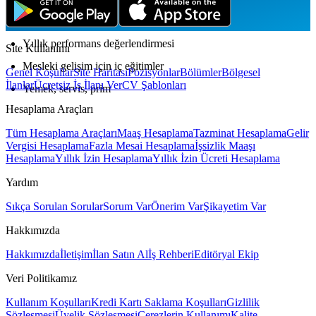
Tam zamanlı, vardiyalı, iş yerinde
Yıllık performans değerlendirmesi
Site Kullanımı
Mesleki gelişim için iç eğitimler
Genel Koşullar
Site Haritası
Pozisyonlar
Bölümler
Bölgesel
İlanlar
Ücretsiz İş İlanı Ver
CV Şablonları
Yemek, servis, prim
Hesaplama Araçları
Tüm Hesaplama Araçları
Maaş Hesaplama
Tazminat Hesaplama
Gelir
Vergisi Hesaplama
Fazla Mesai Hesaplama
İşsizlik Maaşı
Hesaplama
Yıllık İzin Hesaplama
Yıllık İzin Ücreti Hesaplama
Yardım
Sıkça Sorulan Sorular
Sorum Var
Önerim Var
Şikayetim Var
Hakkımızda
Hakkımızda
İletişim
İlan Satın Al
İş Rehberi
Editöryal Ekip
Veri Politikamız
Kullanım Koşulları
Kredi Kartı Saklama Koşulları
Gizlilik
Sözleşmesi
Üyelik Sözleşmesi
Çerezlerin Kullanımı
Kalite