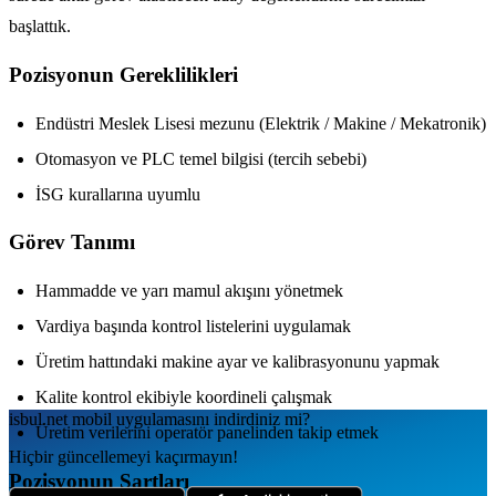
başlattık.
Pozisyonun Gereklilikleri
Endüstri Meslek Lisesi mezunu (Elektrik / Makine / Mekatronik)
Otomasyon ve PLC temel bilgisi (tercih sebebi)
İSG kurallarına uyumlu
Görev Tanımı
Hammadde ve yarı mamul akışını yönetmek
Vardiya başında kontrol listelerini uygulamak
Üretim hattındaki makine ayar ve kalibrasyonunu yapmak
Kalite kontrol ekibiyle koordineli çalışmak
isbul.net
mobil uygulamаsını
indirdiniz mi?
Üretim verilerini operatör panelinden takip etmek
Hiçbir güncellemeyi kaçırmayın!
Pozisyonun Şartları