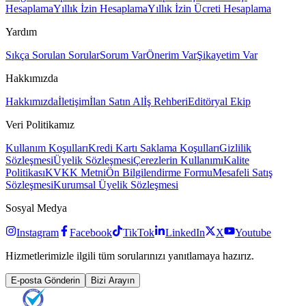
Hesaplama
Yıllık İzin Hesaplama
Yıllık İzin Ücreti Hesaplama
Yardım
Sıkça Sorulan Sorular
Sorum Var
Önerim Var
Şikayetim Var
Hakkımızda
Hakkımızda
İletişim
İlan Satın Al
İş Rehberi
Editöryal Ekip
Veri Politikamız
Kullanım Koşulları
Kredi Kartı Saklama Koşulları
Gizlilik
Sözleşmesi
Üyelik Sözleşmesi
Çerezlerin Kullanımı
Kalite
Politikası
KVKK Metni
Ön Bilgilendirme Formu
Mesafeli Satış
Sözleşmesi
Kurumsal Üyelik Sözleşmesi
Sosyal Medya
Instagram
Facebook
TikTok
LinkedIn
X
Youtube
Hizmetlerimizle ilgili tüm sorularınızı yanıtlamaya hazırız.
E-posta Gönderin
Bizi Arayın