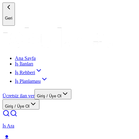
Geri
Ana Sayfa
İş İlanları
İş Rehberi
İş Planlaması
Ücretsiz ilan ver
Giriş / Üye Ol
Giriş / Üye Ol
İş Ara