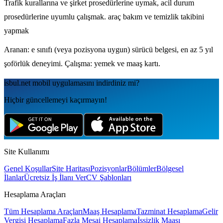
Trafik kurallarına ve şirket prosedürlerine uymak, acil durum
prosedürlerine uyumlu çalışmak. araç bakım ve temizlik takibini
yapmak
Aranan: e sınıfı (veya pozisyona uygun) sürücü belgesi, en az 5 yıl
şoförlük deneyimi. Çalışma: yemek ve maaş kartı.
isbul.net
mobil uygulamаsını
indirdiniz mi?
Hiçbir güncellemeyi kaçırmayın!
Site Kullanımı
Genel Koşullar
Site Haritası
Pozisyonlar
Bölümler
Bölgesel
İlanlar
Ücretsiz İş İlanı Ver
CV Şablonları
Hesaplama Araçları
Tüm Hesaplama Araçları
Maaş Hesaplama
Tazminat Hesaplama
Gelir
Vergisi Hesaplama
Fazla Mesai Hesaplama
İşsizlik Maaşı