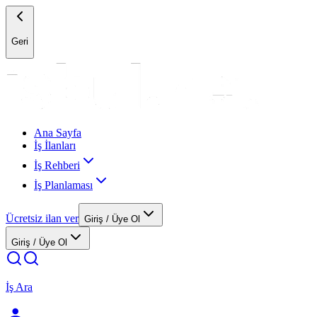
Geri
Ana Sayfa
İş İlanları
İş Rehberi
İş Planlaması
Ücretsiz ilan ver
Giriş / Üye Ol
Giriş / Üye Ol
İş Ara