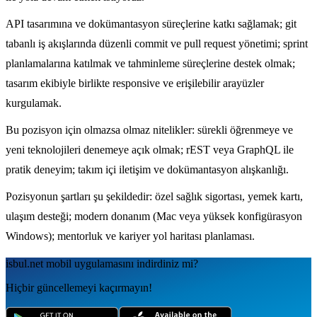
API tasarımına ve dokümantasyon süreçlerine katkı sağlamak; git
tabanlı iş akışlarında düzenli commit ve pull request yönetimi; sprint
planlamalarına katılmak ve tahminleme süreçlerine destek olmak;
tasarım ekibiyle birlikte responsive ve erişilebilir arayüzler
kurgulamak.
Bu pozisyon için olmazsa olmaz nitelikler: sürekli öğrenmeye ve
yeni teknolojileri denemeye açık olmak; rEST veya GraphQL ile
pratik deneyim; takım içi iletişim ve dokümantasyon alışkanlığı.
Pozisyonun şartları şu şekildedir: özel sağlık sigortası, yemek kartı,
ulaşım desteği; modern donanım (Mac veya yüksek konfigürasyon
Windows); mentorluk ve kariyer yol haritası planlaması.
isbul.net
mobil uygulamаsını
indirdiniz mi?
Hiçbir güncellemeyi kaçırmayın!