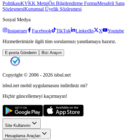
Politikası
KVKK Metni
Ön Bilgilendirme Formu
Mesafeli Satış
Sözleşmesi
Kurumsal Üyelik Sözleşmesi
Sosyal Medya
Instagram
Facebook
TikTok
LinkedIn
X
Youtube
Hizmetlerimizle ilgili tüm sorularınızı yanıtlamaya hazırız.
E-posta Gönderin
Bizi Arayın
Copyright © 2006 -
2026
isbul.net
isbul.net
mobil uygulamasını
indirdiniz mi?
Hiçbir güncellemeyi kaçırmayın!
Site Kullanımı
Hesaplama Araçları