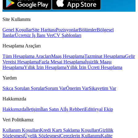
Site Kullanımı
Genel Koşullar
Site Haritası
Pozisyonlar
Bölümler
Bölgesel
İlanlar
Ücretsiz İş İlanı Ver
CV Şablonları
Hesaplama Araçları
Tüm Hesaplama Araçları
Maaş Hesaplama
Tazminat Hesaplama
Gelir
Vergisi Hesaplama
Fazla Mesai Hesaplama
İşsizlik Maaşı
Hesaplama
Yıllık İzin Hesaplama
Yıllık İzin Ücreti Hesaplama
Yardım
Sıkça Sorulan Sorular
Sorum Var
Önerim Var
Şikayetim Var
Hakkımızda
Hakkımızda
İletişim
İlan Satın Al
İş Rehberi
Editöryal Ekip
Veri Politikamız
Kullanım Koşulları
Kredi Kartı Saklama Koşulları
Gizlilik
Sözleşmesi
Üyelik Sözleşmesi
Çerezlerin Kullanımı
Kalite