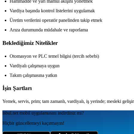
Hammadde ve yarı mamul akışını yönetmek
Vardiya başında kontrol listelerini uygulamak
Üretim verilerini operatör panelinden takip etmek
Arıza durumunda müdahale ve raporlama
Beklediğimiz Nitelikler
Otomasyon ve PLC temel bilgisi (tercih sebebi)
Vardiyalı çalışmaya uygun
Takım çalışmasına yatkın
İşin Şartları
Yemek, servis, prim; tam zamanlı, vardiyalı, iş yerinde; mesleki gelişim
isbul.net
mobil uygulamаsını
indirdiniz mi?
Hiçbir güncellemeyi kaçırmayın!