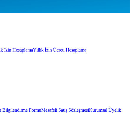
lık İzin Hesaplama
Yıllık İzin Ücreti Hesaplama
 Bilgilendirme Formu
Mesafeli Satış Sözleşmesi
Kurumsal Üyelik