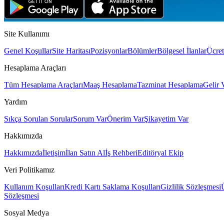
Site Kullanımı
Genel Koşullar
Site Haritası
Pozisyonlar
Bölümler
Bölgesel İlanlar
Ücret
Hesaplama Araçları
Tüm Hesaplama Araçları
Maaş Hesaplama
Tazminat Hesaplama
Gelir 
Yardım
Sıkça Sorulan Sorular
Sorum Var
Önerim Var
Şikayetim Var
Hakkımızda
Hakkımızda
İletişim
İlan Satın Al
İş Rehberi
Editöryal Ekip
Veri Politikamız
Kullanım Koşulları
Kredi Kartı Saklama Koşulları
Gizlilik Sözleşmesi
Sözleşmesi
Sosyal Medya