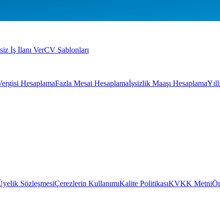
siz İş İlanı Ver
CV Şablonları
Vergisi Hesaplama
Fazla Mesai Hesaplama
İşsizlik Maaşı Hesaplama
Yıl
Üyelik Sözleşmesi
Çerezlerin Kullanımı
Kalite Politikası
KVKK Metni
Ön