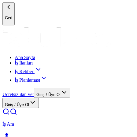
Geri
Ana Sayfa
İş İlanları
İş Rehberi
İş Planlaması
Ücretsiz ilan ver
Giriş / Üye Ol
Giriş / Üye Ol
İş Ara