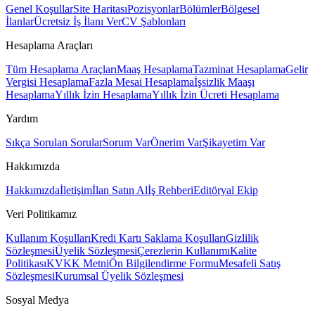
Genel Koşullar
Site Haritası
Pozisyonlar
Bölümler
Bölgesel
İlanlar
Ücretsiz İş İlanı Ver
CV Şablonları
Hesaplama Araçları
Tüm Hesaplama Araçları
Maaş Hesaplama
Tazminat Hesaplama
Gelir
Vergisi Hesaplama
Fazla Mesai Hesaplama
İşsizlik Maaşı
Hesaplama
Yıllık İzin Hesaplama
Yıllık İzin Ücreti Hesaplama
Yardım
Sıkça Sorulan Sorular
Sorum Var
Önerim Var
Şikayetim Var
Hakkımızda
Hakkımızda
İletişim
İlan Satın Al
İş Rehberi
Editöryal Ekip
Veri Politikamız
Kullanım Koşulları
Kredi Kartı Saklama Koşulları
Gizlilik
Sözleşmesi
Üyelik Sözleşmesi
Çerezlerin Kullanımı
Kalite
Politikası
KVKK Metni
Ön Bilgilendirme Formu
Mesafeli Satış
Sözleşmesi
Kurumsal Üyelik Sözleşmesi
Sosyal Medya