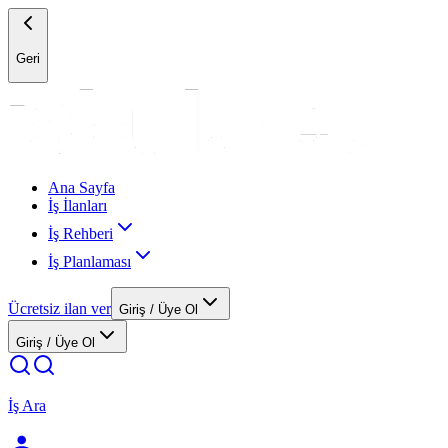
Geri
Ana Sayfa
İş İlanları
İş Rehberi
İş Planlaması
Ücretsiz ilan ver
Giriş / Üye Ol
Giriş / Üye Ol
İş Ara