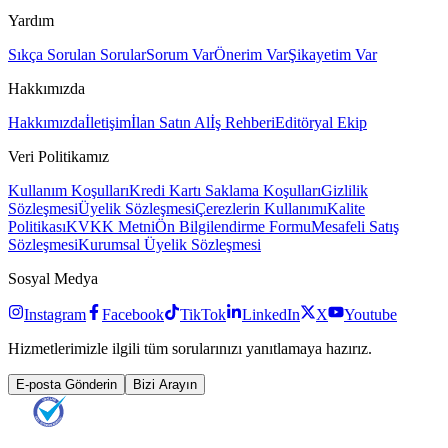
Yardım
Sıkça Sorulan Sorular
Sorum Var
Önerim Var
Şikayetim Var
Hakkımızda
Hakkımızda
İletişim
İlan Satın Al
İş Rehberi
Editöryal Ekip
Veri Politikamız
Kullanım Koşulları
Kredi Kartı Saklama Koşulları
Gizlilik
Sözleşmesi
Üyelik Sözleşmesi
Çerezlerin Kullanımı
Kalite
Politikası
KVKK Metni
Ön Bilgilendirme Formu
Mesafeli Satış
Sözleşmesi
Kurumsal Üyelik Sözleşmesi
Sosyal Medya
Instagram
Facebook
TikTok
LinkedIn
X
Youtube
Hizmetlerimizle ilgili tüm sorularınızı yanıtlamaya hazırız.
E-posta Gönderin
Bizi Arayın