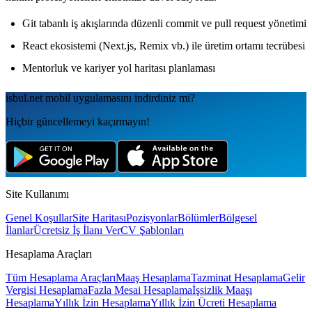
Git tabanlı iş akışlarında düzenli commit ve pull request yönetimi
React ekosistemi (Next.js, Remix vb.) ile üretim ortamı tecrübesi
Mentorluk ve kariyer yol haritası planlaması
isbul.net
mobil uygulamаsını
indirdiniz mi?
Hiçbir güncellemeyi kaçırmayın!
Site Kullanımı
Genel Koşullar
Site Haritası
Pozisyonlar
Bölümler
Bölgesel
İlanlar
Ücretsiz İş İlanı Ver
CV Şablonları
Hesaplama Araçları
Tüm Hesaplama Araçları
Maaş Hesaplama
Tazminat Hesaplama
Gelir
Vergisi Hesaplama
Fazla Mesai Hesaplama
İşsizlik Maaşı
Hesaplama
Yıllık İzin Hesaplama
Yıllık İzin Ücreti Hesaplama