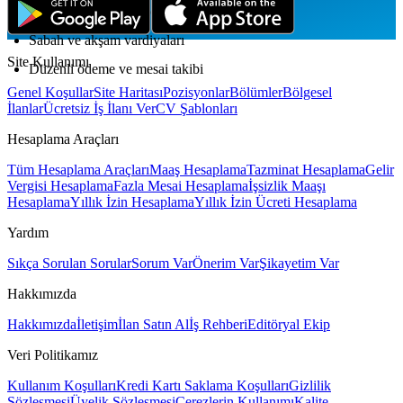
SGK bildirimli kazanç
Sabah ve akşam vardiyaları
Site Kullanımı
Düzenli ödeme ve mesai takibi
Genel Koşullar
Site Haritası
Pozisyonlar
Bölümler
Bölgesel
İlanlar
Ücretsiz İş İlanı Ver
CV Şablonları
Hesaplama Araçları
Tüm Hesaplama Araçları
Maaş Hesaplama
Tazminat Hesaplama
Gelir
Vergisi Hesaplama
Fazla Mesai Hesaplama
İşsizlik Maaşı
Hesaplama
Yıllık İzin Hesaplama
Yıllık İzin Ücreti Hesaplama
Yardım
Sıkça Sorulan Sorular
Sorum Var
Önerim Var
Şikayetim Var
Hakkımızda
Hakkımızda
İletişim
İlan Satın Al
İş Rehberi
Editöryal Ekip
Veri Politikamız
Kullanım Koşulları
Kredi Kartı Saklama Koşulları
Gizlilik
Sözleşmesi
Üyelik Sözleşmesi
Çerezlerin Kullanımı
Kalite