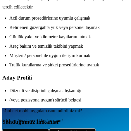
tercih edilecektir.
Acil durum prosedürlerine uyumlu çalışmak
Belirlenen güzergahta yük veya personel taşımak
Günlük yakıt ve kilometre kayıtlarını tutmak
Araç bakım ve temizlik takibini yapmak
Müşteri / personel ile uygun iletişim kurmak
Trafik kurallarına ve şirket prosedürlerine uymak
Aday Profili
Düzenli ve disiplinli çalışma alışkanlığı
(veya pozisyona uygun) sürücü belgesi
isbul.net
mobil uygulamаsını
indirdiniz mi?
Hiçbir güncellemeyi kaçırmayın!
Sunduğumuz İmkânlar