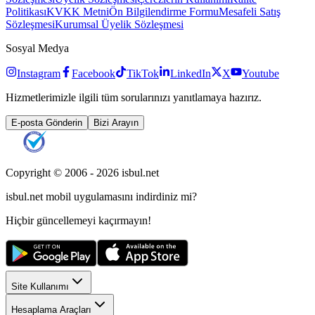
Politikası
KVKK Metni
Ön Bilgilendirme Formu
Mesafeli Satış
Sözleşmesi
Kurumsal Üyelik Sözleşmesi
Sosyal Medya
Instagram
Facebook
TikTok
LinkedIn
X
Youtube
Hizmetlerimizle ilgili tüm sorularınızı yanıtlamaya hazırız.
E-posta Gönderin
Bizi Arayın
Copyright © 2006 -
2026
isbul.net
isbul.net
mobil uygulamasını
indirdiniz mi?
Hiçbir güncellemeyi kaçırmayın!
Site Kullanımı
Hesaplama Araçları