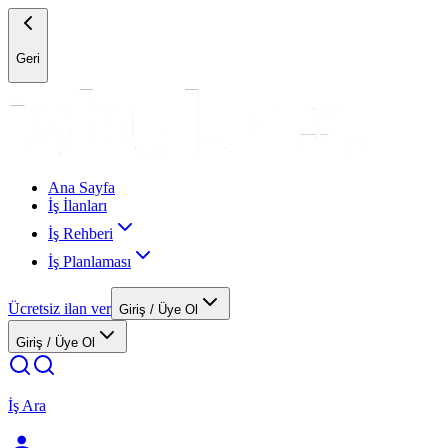
Geri
Ana Sayfa
İş İlanları
İş Rehberi
İş Planlaması
Ücretsiz ilan ver
Giriş / Üye Ol
Giriş / Üye Ol
İş Ara