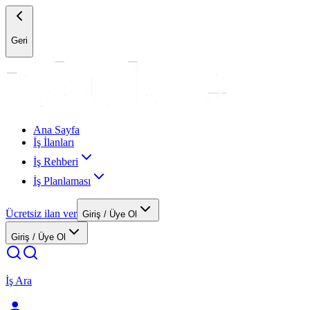
Geri
Ana Sayfa
İş İlanları
İş Rehberi
İş Planlaması
Ücretsiz ilan ver
Giriş / Üye Ol
Giriş / Üye Ol
İş Ara