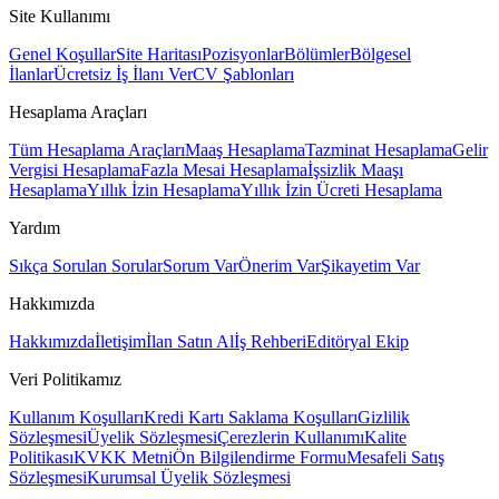
Site Kullanımı
Genel Koşullar
Site Haritası
Pozisyonlar
Bölümler
Bölgesel
İlanlar
Ücretsiz İş İlanı Ver
CV Şablonları
Hesaplama Araçları
Tüm Hesaplama Araçları
Maaş Hesaplama
Tazminat Hesaplama
Gelir
Vergisi Hesaplama
Fazla Mesai Hesaplama
İşsizlik Maaşı
Hesaplama
Yıllık İzin Hesaplama
Yıllık İzin Ücreti Hesaplama
Yardım
Sıkça Sorulan Sorular
Sorum Var
Önerim Var
Şikayetim Var
Hakkımızda
Hakkımızda
İletişim
İlan Satın Al
İş Rehberi
Editöryal Ekip
Veri Politikamız
Kullanım Koşulları
Kredi Kartı Saklama Koşulları
Gizlilik
Sözleşmesi
Üyelik Sözleşmesi
Çerezlerin Kullanımı
Kalite
Politikası
KVKK Metni
Ön Bilgilendirme Formu
Mesafeli Satış
Sözleşmesi
Kurumsal Üyelik Sözleşmesi