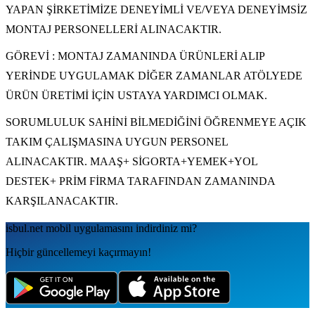
YAPAN ŞİRKETİMİZE DENEYİMLİ VE/VEYA DENEYİMSİZ
MONTAJ PERSONELLERİ ALINACAKTIR.
GÖREVİ : MONTAJ ZAMANINDA ÜRÜNLERİ ALIP
YERİNDE UYGULAMAK DİĞER ZAMANLAR ATÖLYEDE
ÜRÜN ÜRETİMİ İÇİN USTAYA YARDIMCI OLMAK.
SORUMLULUK SAHİNİ BİLMEDİĞİNİ ÖĞRENMEYE AÇIK
TAKIM ÇALIŞMASINA UYGUN PERSONEL
ALINACAKTIR. MAAŞ+ SİGORTA+YEMEK+YOL
DESTEK+ PRİM FİRMA TARAFINDAN ZAMANINDA
KARŞILANACAKTIR.
isbul.net
mobil uygulamаsını
indirdiniz mi?
Hiçbir güncellemeyi kaçırmayın!