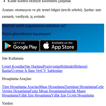
Kalite kontrol ekibiyle koordineli çalışmak
Aranan: otomasyon ve plc temel bilgisi (tercih sebebi). Şartlar: tam
zamanlı, vardiyalı, iş yerinde.
isbul.net
mobil uygulamаsını
indirdiniz mi?
Hiçbir güncellemeyi kaçırmayın!
Site Kullanımı
Genel Koşullar
Site Haritası
Pozisyonlar
Bölümler
Bölgesel
İlanlar
Ücretsiz İş İlanı Ver
CV Şablonları
Hesaplama Araçları
Tüm Hesaplama Araçları
Maaş Hesaplama
Tazminat Hesaplama
Gelir
Vergisi Hesaplama
Fazla Mesai Hesaplama
İşsizlik Maaşı
Hesaplama
Yıllık İzin Hesaplama
Yıllık İzin Ücreti Hesaplama
Yardım