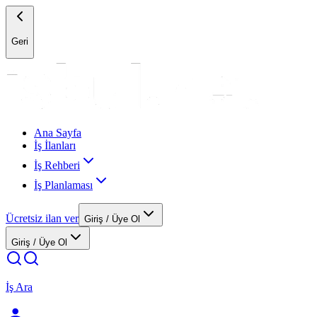
Geri
Ana Sayfa
İş İlanları
İş Rehberi
İş Planlaması
Ücretsiz ilan ver
Giriş / Üye Ol
Giriş / Üye Ol
İş Ara