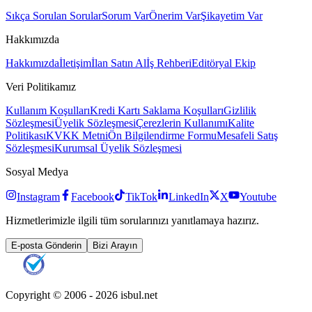
Sıkça Sorulan Sorular
Sorum Var
Önerim Var
Şikayetim Var
Hakkımızda
Hakkımızda
İletişim
İlan Satın Al
İş Rehberi
Editöryal Ekip
Veri Politikamız
Kullanım Koşulları
Kredi Kartı Saklama Koşulları
Gizlilik
Sözleşmesi
Üyelik Sözleşmesi
Çerezlerin Kullanımı
Kalite
Politikası
KVKK Metni
Ön Bilgilendirme Formu
Mesafeli Satış
Sözleşmesi
Kurumsal Üyelik Sözleşmesi
Sosyal Medya
Instagram
Facebook
TikTok
LinkedIn
X
Youtube
Hizmetlerimizle ilgili tüm sorularınızı yanıtlamaya hazırız.
E-posta Gönderin
Bizi Arayın
Copyright © 2006 -
2026
isbul.net