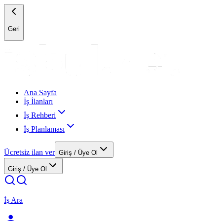
Geri
Ana Sayfa
İş İlanları
İş Rehberi
İş Planlaması
Ücretsiz ilan ver
Giriş / Üye Ol
Giriş / Üye Ol
İş Ara