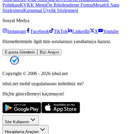
Politikası
KVKK Metni
Ön Bilgilendirme Formu
Mesafeli Satış
Sözleşmesi
Kurumsal Üyelik Sözleşmesi
Sosyal Medya
Instagram
Facebook
TikTok
LinkedIn
X
Youtube
Hizmetlerimizle ilgili tüm sorularınızı yanıtlamaya hazırız.
E-posta Gönderin
Bizi Arayın
Copyright © 2006 -
2026
isbul.net
isbul.net
mobil uygulamasını
indirdiniz mi?
Hiçbir güncellemeyi kaçırmayın!
Site Kullanımı
Hesaplama Araçları