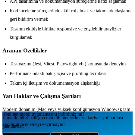
API tasarımına ve dokümantasyon süreçlerine katkı sağlamak
Kod inceleme süreçlerinde aktif rol almak ve takım arkadaşlarına
geri bildirim vermek
Tasarım ekibiyle birlikte responsive ve erişilebilir arayüzler
kurgulamak
Aranan Özellikler
Test yazımı (Jest, Vitest, Playwright vb.) konusunda deneyim
Performans odaklı bakış açısı ve profiling tecrübesi
Takım içi iletişim ve dokümantasyon alışkanlığı
Yan Haklar ve Çalışma Şartları
Modern donanım (Mac veya yüksek konfigürasyon Windows); tam
isbul.net
mobil uygulamаsını
indirdiniz mi?
zamanlı, hibrit çalışma modeli; mentorluk ve kariyer yol haritası
Hiçbir güncellemeyi kaçırmayın!
planlaması.