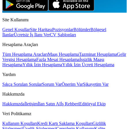
Site Kullanımı
Genel Koşullar
Site Haritası
Pozisyonlar
Bölümler
Bölgesel
İlanlar
Ücretsiz İş İlanı Ver
CV Şablonları
Hesaplama Araçları
Tüm Hesaplama Araçları
Maaş Hesaplama
Tazminat Hesaplama
Gelir
Vergisi Hesaplama
Fazla Mesai Hesaplama
İşsizlik Maaşı
Hesaplama
Yıllık İzin Hesaplama
Yıllık İzin Ücreti Hesaplama
Yardım
Sıkça Sorulan Sorular
Sorum Var
Önerim Var
Şikayetim Var
Hakkımızda
Hakkımızda
İletişim
İlan Satın Al
İş Rehberi
Editöryal Ekip
Veri Politikamız
Kullanım Koşulları
Kredi Kartı Saklama Koşulları
Gizlilik
Sözleşmesi
Üyelik Sözleşmesi
Çerezlerin Kullanımı
Kalite