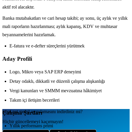
aktif rol alacaktır.
Banka mutabakatları ve cari hesap takibi; ay sonu, üç aylık ve yıllık
mali raporların hazırlanması; aylık kapanış, KDV ve muhtasar
beyannamelerini hazırlamak.
E-fatura ve e-defter süreçlerini yürütmek
Aday Profili
Logo, Mikro veya SAP ERP deneyimi
Detay odaklı, dikkatli ve düzenli çalışma alışkanlığı
Vergi kanunları ve SMMM mevzuatına hâkimiyet
Takım içi iletişim becerileri
isbul.net
mobil uygulamаsını
indirdiniz mi?
Çalışma Şartları
Hiçbir güncellemeyi kaçırmayın!
Yıllık performans primi