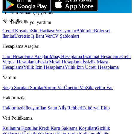
Sürekli mesleki eğitim
Tam zamanlı, iş yerinde
Site Kullanımı
Yemek ve yol yardımı
Genel Koşullar
Site Haritası
Pozisyonlar
Bölümler
Bölgesel
İlanlar
Ücretsiz İş İlanı Ver
CV Şablonları
Hesaplama Araçları
Tüm Hesaplama Araçları
Maaş Hesaplama
Tazminat Hesaplama
Gelir
Vergisi Hesaplama
Fazla Mesai Hesaplama
İşsizlik Maaşı
Hesaplama
Yıllık İzin Hesaplama
Yıllık İzin Ücreti Hesaplama
Yardım
Sıkça Sorulan Sorular
Sorum Var
Önerim Var
Şikayetim Var
Hakkımızda
Hakkımızda
İletişim
İlan Satın Al
İş Rehberi
Editöryal Ekip
Veri Politikamız
Kullanım Koşulları
Kredi Kartı Saklama Koşulları
Gizlilik
Sözleşmesi
Üyelik Sözleşmesi
Çerezlerin Kullanımı
Kalite