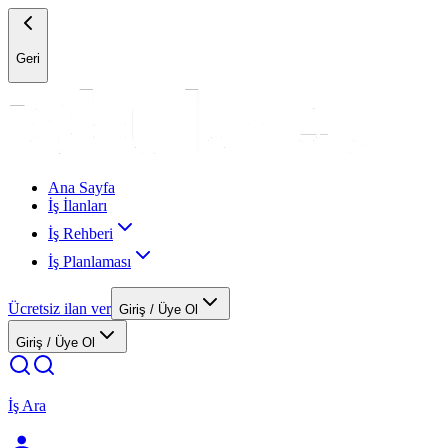
Geri
Ana Sayfa
İş İlanları
İş Rehberi
İş Planlaması
Ücretsiz ilan ver
Giriş / Üye Ol
Giriş / Üye Ol
İş Ara