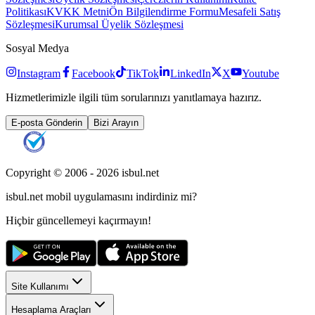
Politikası
KVKK Metni
Ön Bilgilendirme Formu
Mesafeli Satış
Sözleşmesi
Kurumsal Üyelik Sözleşmesi
Sosyal Medya
Instagram
Facebook
TikTok
LinkedIn
X
Youtube
Hizmetlerimizle ilgili tüm sorularınızı yanıtlamaya hazırız.
E-posta Gönderin
Bizi Arayın
Copyright © 2006 -
2026
isbul.net
isbul.net
mobil uygulamasını
indirdiniz mi?
Hiçbir güncellemeyi kaçırmayın!
Site Kullanımı
Hesaplama Araçları