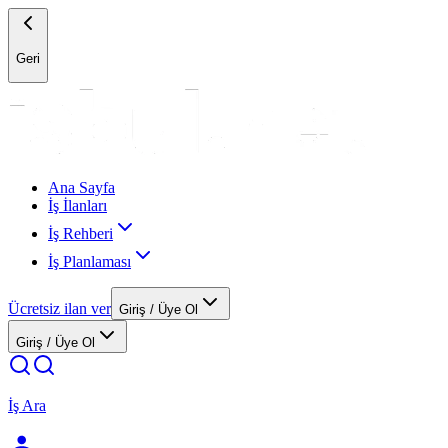
Geri
Ana Sayfa
İş İlanları
İş Rehberi
İş Planlaması
Ücretsiz ilan ver
Giriş / Üye Ol
Giriş / Üye Ol
İş Ara