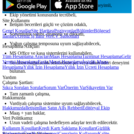
Perakende sektöründe ve kasa yönetiminde deneyimli,
Ekip yönetimi konusunda tecrübeli,
Site Kullanımı
İletişim becerileri güçlü ve çözüm odaklı,
Genel Koşullar
Site Haritası
Pozisyonlar
Bölümler
Bölgesel
Sorumluluk sahibi, disiplinli ve dikkatli,
İlanlar
Ücretsiz İş İlanı Ver
CV Şablonları
Yoğun çalışma temposuna uyum sağlayabilecek,
Hesaplama Araçları
MS Office ve kasa sistemlerini kullanabilen,
Tüm Hesaplama Araçları
Maaş Hesaplama
Tazminat Hesaplama
Gelir
Vergisi Hesaplama
Fazla Mesai Hesaplama
İşsizlik Maaşı
Tercihen mağazacılık sektöründe şef veya takım lideri deneyimi
Hesaplama
Yıllık İzin Hesaplama
Yıllık İzin Ücreti Hesaplama
bulunan.
Yardım
Çalışma Şartları:
Sıkça Sorulan Sorular
Sorum Var
Önerim Var
Şikayetim Var
Tam zamanlı çalışma,
Hakkımızda
Vardiyalı çalışma sistemine uyum sağlayabilecek,
Hakkımızda
İletişim
İlan Satın Al
İş Rehberi
Editöryal Ekip
Maaş + yan haklar,
Veri Politikamız
Uzun vadeli çalışma hedefleyen adaylar tercih edilecektir.
Kullanım Koşulları
Kredi Kartı Saklama Koşulları
Gizlilik
Sözleşmesi
Üyelik Sözleşmesi
Çerezlerin Kullanımı
Kalite
Başvurularınızı bekliyoruz.