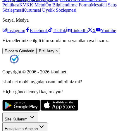
Politikası
KVKK Metni
Ön Bilgilendirme Formu
Mesafeli Satış
Sözleşmesi
Kurumsal Üyelik Sözleşmesi
Sosyal Medya
Instagram
Facebook
TikTok
LinkedIn
X
Youtube
Hizmetlerimizle ilgili tüm sorularınızı yanıtlamaya hazırız.
E-posta Gönderin
Bizi Arayın
Copyright © 2006 -
2026
isbul.net
isbul.net
mobil uygulamasını
indirdiniz mi?
Hiçbir güncellemeyi kaçırmayın!
Site Kullanımı
Hesaplama Araçları