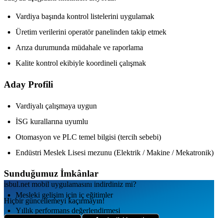
Vardiya başında kontrol listelerini uygulamak
Üretim verilerini operatör panelinden takip etmek
Arıza durumunda müdahale ve raporlama
Kalite kontrol ekibiyle koordineli çalışmak
Aday Profili
Vardiyalı çalışmaya uygun
İSG kurallarına uyumlu
Otomasyon ve PLC temel bilgisi (tercih sebebi)
Endüstri Meslek Lisesi mezunu (Elektrik / Makine / Mekatronik)
Sunduğumuz İmkânlar
isbul.net
mobil uygulamаsını
indirdiniz mi?
Mesleki gelişim için iç eğitimler
Hiçbir güncellemeyi kaçırmayın!
Yıllık performans değerlendirmesi