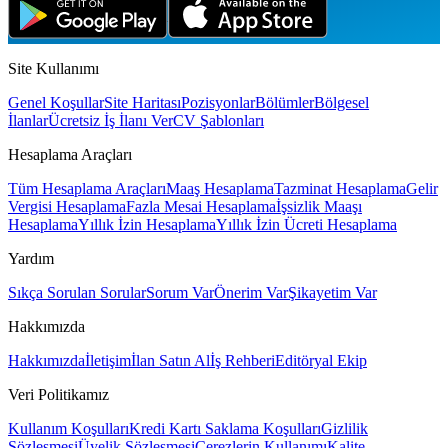
Tam zamanlı, vardiyalı, iş yerinde
Site Kullanımı
Genel Koşullar
Site Haritası
Pozisyonlar
Bölümler
Bölgesel
İlanlar
Ücretsiz İş İlanı Ver
CV Şablonları
Hesaplama Araçları
Tüm Hesaplama Araçları
Maaş Hesaplama
Tazminat Hesaplama
Gelir
Vergisi Hesaplama
Fazla Mesai Hesaplama
İşsizlik Maaşı
Hesaplama
Yıllık İzin Hesaplama
Yıllık İzin Ücreti Hesaplama
Yardım
Sıkça Sorulan Sorular
Sorum Var
Önerim Var
Şikayetim Var
Hakkımızda
Hakkımızda
İletişim
İlan Satın Al
İş Rehberi
Editöryal Ekip
Veri Politikamız
Kullanım Koşulları
Kredi Kartı Saklama Koşulları
Gizlilik
Sözleşmesi
Üyelik Sözleşmesi
Çerezlerin Kullanımı
Kalite