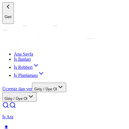
Geri
Ana Sayfa
İş İlanları
İş Rehberi
İş Planlaması
Ücretsiz ilan ver
Giriş / Üye Ol
Giriş / Üye Ol
İş Ara