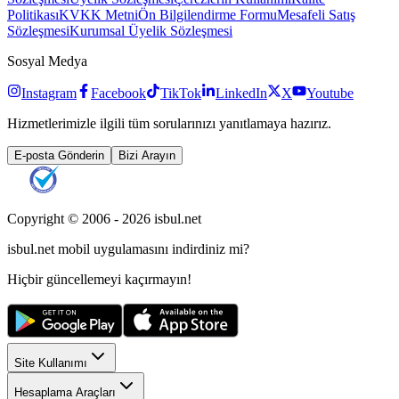
Politikası
KVKK Metni
Ön Bilgilendirme Formu
Mesafeli Satış
Sözleşmesi
Kurumsal Üyelik Sözleşmesi
Sosyal Medya
Instagram
Facebook
TikTok
LinkedIn
X
Youtube
Hizmetlerimizle ilgili tüm sorularınızı yanıtlamaya hazırız.
E-posta Gönderin
Bizi Arayın
Copyright © 2006 -
2026
isbul.net
isbul.net
mobil uygulamasını
indirdiniz mi?
Hiçbir güncellemeyi kaçırmayın!
Site Kullanımı
Hesaplama Araçları