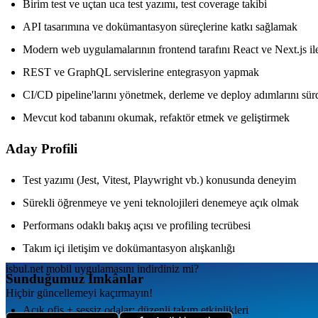
Birim test ve uçtan uca test yazımı, test coverage takibi
API tasarımına ve dokümantasyon süreçlerine katkı sağlamak
Modern web uygulamalarının frontend tarafını React ve Next.js ile
REST ve GraphQL servislerine entegrasyon yapmak
CI/CD pipeline'larını yönetmek, derleme ve deploy adımlarını sü
Mevcut kod tabanını okumak, refaktör etmek ve geliştirmek
Aday Profili
Test yazımı (Jest, Vitest, Playwright vb.) konusunda deneyim
Sürekli öğrenmeye ve yeni teknolojileri denemeye açık olmak
Performans odaklı bakış açısı ve profiling tecrübesi
Takım içi iletişim ve dokümantasyon alışkanlığı
isbul.net
mobil uygulamаsını
indirdiniz mi?
Sunduğumuz İmkânlar
Hiçbir güncellemeyi kaçırmayın!
Açık ofis + sessiz odalar; düzenli takım etkinlikleri