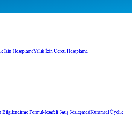
lık İzin Hesaplama
Yıllık İzin Ücreti Hesaplama
 Bilgilendirme Formu
Mesafeli Satış Sözleşmesi
Kurumsal Üyelik