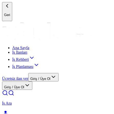
Geri
Ana Sayfa
İş İlanları
İş Rehberi
İş Planlaması
Ücretsiz ilan ver
Giriş / Üye Ol
Giriş / Üye Ol
İş Ara