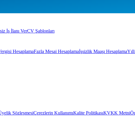
siz İş İlanı Ver
CV Şablonları
Vergisi Hesaplama
Fazla Mesai Hesaplama
İşsizlik Maaşı Hesaplama
Yıl
Üyelik Sözleşmesi
Çerezlerin Kullanımı
Kalite Politikası
KVKK Metni
Ön