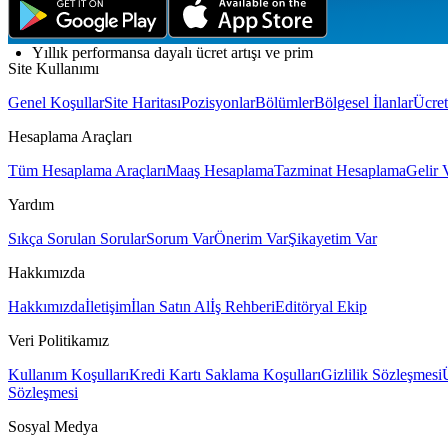
Esnek mesai saatleri
Yıllık performansa dayalı ücret artışı ve prim
Site Kullanımı
Genel Koşullar
Site Haritası
Pozisyonlar
Bölümler
Bölgesel İlanlar
Ücret
Hesaplama Araçları
Tüm Hesaplama Araçları
Maaş Hesaplama
Tazminat Hesaplama
Gelir 
Yardım
Sıkça Sorulan Sorular
Sorum Var
Önerim Var
Şikayetim Var
Hakkımızda
Hakkımızda
İletişim
İlan Satın Al
İş Rehberi
Editöryal Ekip
Veri Politikamız
Kullanım Koşulları
Kredi Kartı Saklama Koşulları
Gizlilik Sözleşmesi
Sözleşmesi
Sosyal Medya