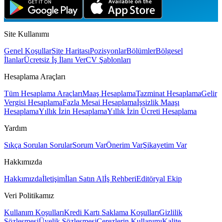
Site Kullanımı
Genel Koşullar
Site Haritası
Pozisyonlar
Bölümler
Bölgesel
İlanlar
Ücretsiz İş İlanı Ver
CV Şablonları
Hesaplama Araçları
Tüm Hesaplama Araçları
Maaş Hesaplama
Tazminat Hesaplama
Gelir
Vergisi Hesaplama
Fazla Mesai Hesaplama
İşsizlik Maaşı
Hesaplama
Yıllık İzin Hesaplama
Yıllık İzin Ücreti Hesaplama
Yardım
Sıkça Sorulan Sorular
Sorum Var
Önerim Var
Şikayetim Var
Hakkımızda
Hakkımızda
İletişim
İlan Satın Al
İş Rehberi
Editöryal Ekip
Veri Politikamız
Kullanım Koşulları
Kredi Kartı Saklama Koşulları
Gizlilik
Sözleşmesi
Üyelik Sözleşmesi
Çerezlerin Kullanımı
Kalite