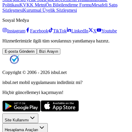
Politikası
KVKK Metni
Ön Bilgilendirme Formu
Mesafeli Satış
Sözleşmesi
Kurumsal Üyelik Sözleşmesi
Sosyal Medya
Instagram
Facebook
TikTok
LinkedIn
X
Youtube
Hizmetlerimizle ilgili tüm sorularınızı yanıtlamaya hazırız.
E-posta Gönderin
Bizi Arayın
Copyright © 2006 -
2026
isbul.net
isbul.net
mobil uygulamasını
indirdiniz mi?
Hiçbir güncellemeyi kaçırmayın!
Site Kullanımı
Hesaplama Araçları