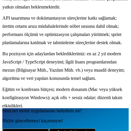
yatkın olmaları beklenmektedir.
API tasarımına ve dokümantasyon süreçlerine katkı sağlamak;
üretim ortamı arıza müdahalelerinde nöbet sırasına dahil olmak;
performans ölçümü ve optimizasyon çalışmaları yürütmek; sprint
planlamalarına katılmak ve tahminleme süreçlerine destek olmak.
Bu pozisyon için adaylardan beklediklerimiz: en az 2 yıl modern
JavaScript / TypeScript deneyimi; i̇lgili lisans programlarından
mezun (Bilgisayar Müh., Yazılım Müh. vb.) veya muadil deneyim;
algoritma ve veri yapıları konusunda temel sağlam.
Eğitim ve konferans bütçesi; modern donanım (Mac veya yüksek
konfigürasyon Windows); açık ofis + sessiz odalar; düzenli takım
etkinlikleri.
isbul.net
mobil uygulamаsını
indirdiniz mi?
Hiçbir güncellemeyi kaçırmayın!