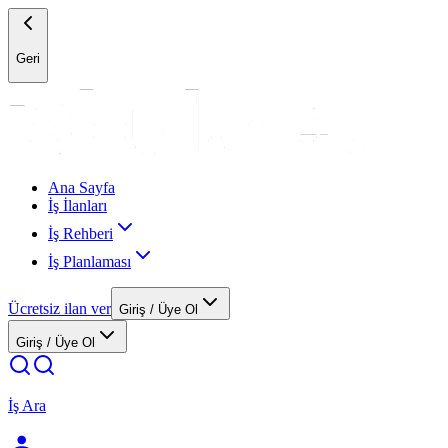
Geri
Ana Sayfa
İş İlanları
İş Rehberi
İş Planlaması
Ücretsiz ilan ver
Giriş / Üye Ol
Giriş / Üye Ol
İş Ara