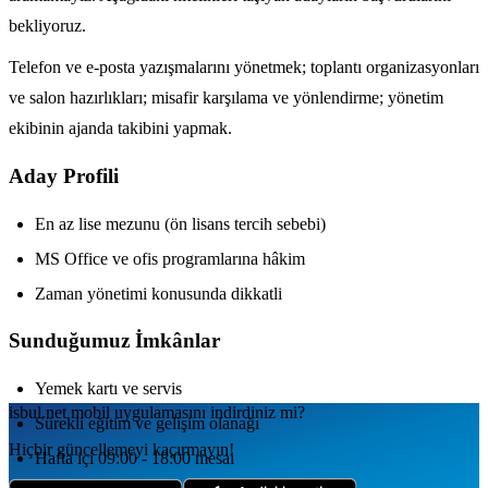
bekliyoruz.
Telefon ve e-posta yazışmalarını yönetmek; toplantı organizasyonları
ve salon hazırlıkları; misafir karşılama ve yönlendirme; yönetim
ekibinin ajanda takibini yapmak.
Aday Profili
En az lise mezunu (ön lisans tercih sebebi)
MS Office ve ofis programlarına hâkim
Zaman yönetimi konusunda dikkatli
Sunduğumuz İmkânlar
Yemek kartı ve servis
isbul.net
mobil uygulamаsını
indirdiniz mi?
Sürekli eğitim ve gelişim olanağı
Hiçbir güncellemeyi kaçırmayın!
Hafta içi 09:00 - 18:00 mesai