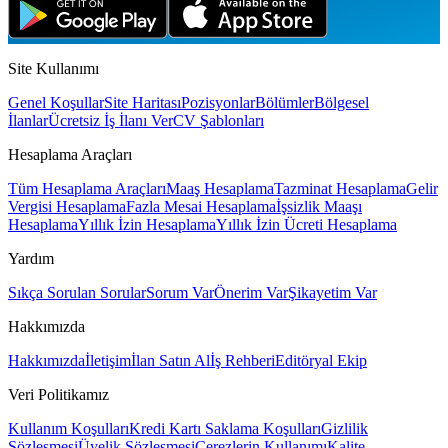
Site Kullanımı
Genel Koşullar
Site Haritası
Pozisyonlar
Bölümler
Bölgesel
İlanlar
Ücretsiz İş İlanı Ver
CV Şablonları
Hesaplama Araçları
Tüm Hesaplama Araçları
Maaş Hesaplama
Tazminat Hesaplama
Gelir
Vergisi Hesaplama
Fazla Mesai Hesaplama
İşsizlik Maaşı
Hesaplama
Yıllık İzin Hesaplama
Yıllık İzin Ücreti Hesaplama
Yardım
Sıkça Sorulan Sorular
Sorum Var
Önerim Var
Şikayetim Var
Hakkımızda
Hakkımızda
İletişim
İlan Satın Al
İş Rehberi
Editöryal Ekip
Veri Politikamız
Kullanım Koşulları
Kredi Kartı Saklama Koşulları
Gizlilik
Sözleşmesi
Üyelik Sözleşmesi
Çerezlerin Kullanımı
Kalite