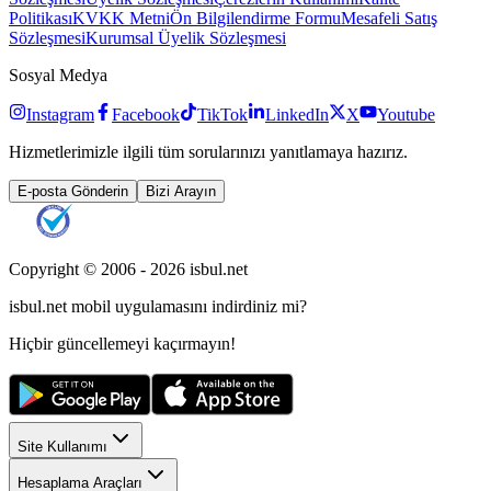
Politikası
KVKK Metni
Ön Bilgilendirme Formu
Mesafeli Satış
Sözleşmesi
Kurumsal Üyelik Sözleşmesi
Sosyal Medya
Instagram
Facebook
TikTok
LinkedIn
X
Youtube
Hizmetlerimizle ilgili tüm sorularınızı yanıtlamaya hazırız.
E-posta Gönderin
Bizi Arayın
Copyright © 2006 -
2026
isbul.net
isbul.net
mobil uygulamasını
indirdiniz mi?
Hiçbir güncellemeyi kaçırmayın!
Site Kullanımı
Hesaplama Araçları