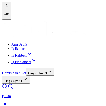
Geri
Ana Sayfa
İş İlanları
İş Rehberi
İş Planlaması
Ücretsiz ilan ver
Giriş / Üye Ol
Giriş / Üye Ol
İş Ara