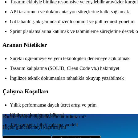
Tasarım ekibiyle birlikte responsive ve erişilebilir arayüzler kurg
API tasarımına ve dokümantasyon süreçlerine katkı sağlamak
Git tabanlı iş akışlarında düzenli commit ve pull request yönetimi
Sprint planlamalarına katılmak ve tahminleme süreçlerine destek 
Aranan Nitelikler
Sürekli öğrenmeye ve yeni teknolojileri denemeye açık olmak
Tasarım kalıplarına (SOLID, Clean Code vb.) hakimiyet
İngilizce teknik dokümanları rahatlıkla okuyup yazabilmek
Çalışma Koşulları
Yıllık performansa dayalı ücret artışı ve prim
Eğitim ve konferans bütçesi
isbul.net
mobil uygulamаsını
indirdiniz mi?
Tam zamanlı, hibrit çalışma modeli
Hiçbir güncellemeyi kaçırmayın!