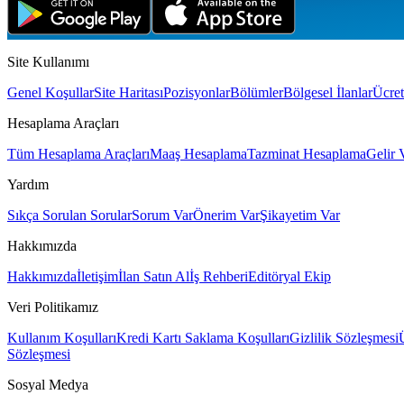
Site Kullanımı
Genel Koşullar
Site Haritası
Pozisyonlar
Bölümler
Bölgesel İlanlar
Ücret
Hesaplama Araçları
Tüm Hesaplama Araçları
Maaş Hesaplama
Tazminat Hesaplama
Gelir 
Yardım
Sıkça Sorulan Sorular
Sorum Var
Önerim Var
Şikayetim Var
Hakkımızda
Hakkımızda
İletişim
İlan Satın Al
İş Rehberi
Editöryal Ekip
Veri Politikamız
Kullanım Koşulları
Kredi Kartı Saklama Koşulları
Gizlilik Sözleşmesi
Sözleşmesi
Sosyal Medya