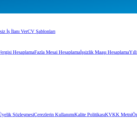
siz İş İlanı Ver
CV Şablonları
Vergisi Hesaplama
Fazla Mesai Hesaplama
İşsizlik Maaşı Hesaplama
Yıl
Üyelik Sözleşmesi
Çerezlerin Kullanımı
Kalite Politikası
KVKK Metni
Ön