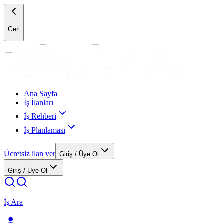
Geri
Ana Sayfa
İş İlanları
İş Rehberi
İş Planlaması
Ücretsiz ilan ver
Giriş / Üye Ol
Giriş / Üye Ol
İş Ara