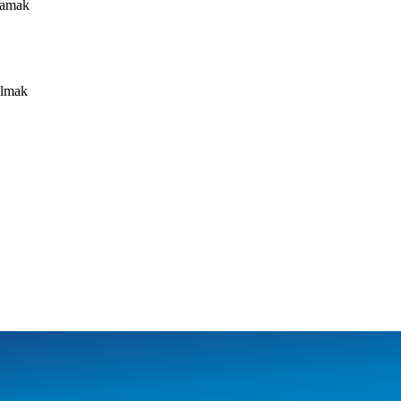
ulamak
olmak