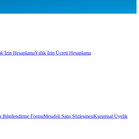
lık İzin Hesaplama
Yıllık İzin Ücreti Hesaplama
 Bilgilendirme Formu
Mesafeli Satış Sözleşmesi
Kurumsal Üyelik