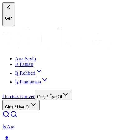
Geri
Ana Sayfa
İş İlanları
İş Rehberi
İş Planlaması
Ücretsiz ilan ver
Giriş / Üye Ol
Giriş / Üye Ol
İş Ara