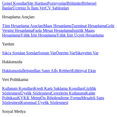
Genel Koşullar
Site Haritası
Pozisyonlar
Bölümler
Bölgesel
İlanlar
Ücretsiz İş İlanı Ver
CV Şablonları
Hesaplama Araçları
Tüm Hesaplama Araçları
Maaş Hesaplama
Tazminat Hesaplama
Gelir
Vergisi Hesaplama
Fazla Mesai Hesaplama
İşsizlik Maaşı
Hesaplama
Yıllık İzin Hesaplama
Yıllık İzin Ücreti Hesaplama
Yardım
Sıkça Sorulan Sorular
Sorum Var
Önerim Var
Şikayetim Var
Hakkımızda
Hakkımızda
İletişim
İlan Satın Al
İş Rehberi
Editöryal Ekip
Veri Politikamız
Kullanım Koşulları
Kredi Kartı Saklama Koşulları
Gizlilik
Sözleşmesi
Üyelik Sözleşmesi
Çerezlerin Kullanımı
Kalite
Politikası
KVKK Metni
Ön Bilgilendirme Formu
Mesafeli Satış
Sözleşmesi
Kurumsal Üyelik Sözleşmesi
Sosyal Medya