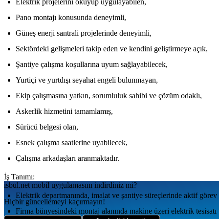
Elektrik projelerini okuyup uygulayabilen,
Pano montajı konusunda deneyimli,
Güneş enerji santrali projelerinde deneyimli,
Sektördeki gelişmeleri takip eden ve kendini geliştirmeye açık,
Şantiye çalışma koşullarına uyum sağlayabilecek,
Yurtiçi ve yurtdışı seyahat engeli bulunmayan,
Ekip çalışmasına yatkın, sorumluluk sahibi ve çözüm odaklı,
Askerlik hizmetini tamamlamış,
Sürücü belgesi olan,
Esnek çalışma saatlerine uyabilecek,
Çalışma arkadaşları aranmaktadır.
İş Tanımı:
isbul.net
mobil uygulamаsını
indirdiniz mi?
Elektrik departmanında, imalat ve şantiye süreçlerinde aktif görev
Hiçbir güncellemeyi kaçırmayın!
Firma bünyesindeki montaj alanında makine üzeri elektrik tesisatı 