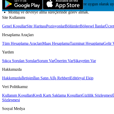
Teknik departman tarafından hazırlanan projelere uygun olarak 
Montaj ve devreye alma süreçlerinde görev almak.
Site Kullanımı
Genel Koşullar
Site Haritası
Pozisyonlar
Bölümler
Bölgesel İlanlar
Ücret
Hesaplama Araçları
Tüm Hesaplama Araçları
Maaş Hesaplama
Tazminat Hesaplama
Gelir 
Yardım
Sıkça Sorulan Sorular
Sorum Var
Önerim Var
Şikayetim Var
Hakkımızda
Hakkımızda
İletişim
İlan Satın Al
İş Rehberi
Editöryal Ekip
Veri Politikamız
Kullanım Koşulları
Kredi Kartı Saklama Koşulları
Gizlilik Sözleşmesi
Sözleşmesi
Sosyal Medya