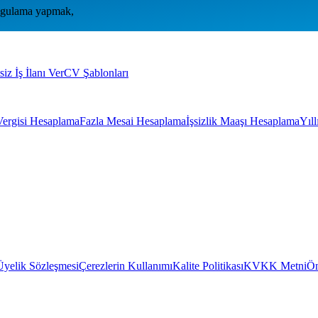
uygulama yapmak,
siz İş İlanı Ver
CV Şablonları
Vergisi Hesaplama
Fazla Mesai Hesaplama
İşsizlik Maaşı Hesaplama
Yıl
Üyelik Sözleşmesi
Çerezlerin Kullanımı
Kalite Politikası
KVKK Metni
Ön