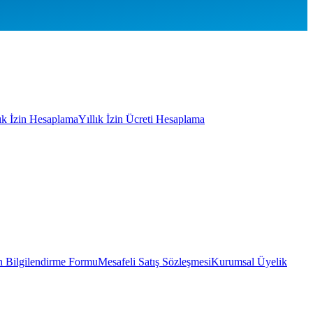
lık İzin Hesaplama
Yıllık İzin Ücreti Hesaplama
 Bilgilendirme Formu
Mesafeli Satış Sözleşmesi
Kurumsal Üyelik