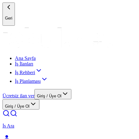
Geri
Ana Sayfa
İş İlanları
İş Rehberi
İş Planlaması
Ücretsiz ilan ver
Giriş / Üye Ol
Giriş / Üye Ol
İş Ara