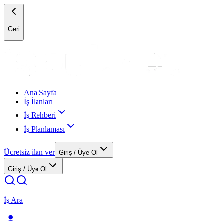
Geri
Ana Sayfa
İş İlanları
İş Rehberi
İş Planlaması
Ücretsiz ilan ver
Giriş / Üye Ol
Giriş / Üye Ol
İş Ara