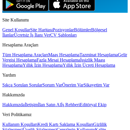
Site Kullanımı
Genel Koşullar
Site Haritası
Pozisyonlar
Bölümler
Bölgesel
İlanlar
Ücretsiz İş İlanı Ver
CV Şablonları
Hesaplama Araçları
Tüm Hesaplama Araçları
Maaş Hesaplama
Tazminat Hesaplama
Gelir
Vergisi Hesaplama
Fazla Mesai Hesaplama
İşsizlik Maaşı
Hesaplama
Yıllık İzin Hesaplama
Yıllık İzin Ücreti Hesaplama
Yardım
Sıkça Sorulan Sorular
Sorum Var
Önerim Var
Şikayetim Var
Hakkımızda
Hakkımızda
İletişim
İlan Satın Al
İş Rehberi
Editöryal Ekip
Veri Politikamız
Kullanım Koşulları
Kredi Kartı Saklama Koşulları
Gizlilik
Sözleşmesi
Üyelik Sözleşmesi
Çerezlerin Kullanımı
Kalite