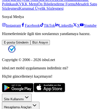
Politikası
KVKK Metni
Ön Bilgilendirme Formu
Mesafeli Satış
Sözleşmesi
Kurumsal Üyelik Sözleşmesi
Sosyal Medya
Instagram
Facebook
TikTok
LinkedIn
X
Youtube
Hizmetlerimizle ilgili tüm sorularınızı yanıtlamaya hazırız.
E-posta Gönderin
Bizi Arayın
Copyright © 2006 -
2026
isbul.net
isbul.net
mobil uygulamasını
indirdiniz mi?
Hiçbir güncellemeyi kaçırmayın!
Site Kullanımı
Hesaplama Araçları