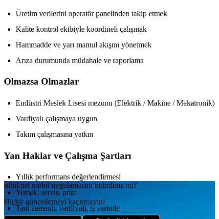
Üretim verilerini operatör panelinden takip etmek
Kalite kontrol ekibiyle koordineli çalışmak
Hammadde ve yarı mamul akışını yönetmek
Arıza durumunda müdahale ve raporlama
Olmazsa Olmazlar
Endüstri Meslek Lisesi mezunu (Elektrik / Makine / Mekatronik)
Vardiyalı çalışmaya uygun
Takım çalışmasına yatkın
Yan Haklar ve Çalışma Şartları
Yıllık performans değerlendirmesi
isbul.net
mobil uygulamаsını
indirdiniz mi?
Yemek, servis, prim
Hiçbir güncellemeyi kaçırmayın!
Tam zamanlı, vardiyalı, iş yerinde