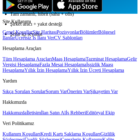
Sabit maaş + performans primi
Tam zamanlı, hibrit (saha + ofis)
Site Kullanımı
Şirket aracı + yakıt desteği
Genel Koşullar
Site Haritası
Pozisyonlar
Bölümler
Bölgesel
Şehir içi seyahat
İlanlar
Ücretsiz İş İlanı Ver
CV Şablonları
Hesaplama Araçları
Tüm Hesaplama Araçları
Maaş Hesaplama
Tazminat Hesaplama
Gelir
Vergisi Hesaplama
Fazla Mesai Hesaplama
İşsizlik Maaşı
Hesaplama
Yıllık İzin Hesaplama
Yıllık İzin Ücreti Hesaplama
Yardım
Sıkça Sorulan Sorular
Sorum Var
Önerim Var
Şikayetim Var
Hakkımızda
Hakkımızda
İletişim
İlan Satın Al
İş Rehberi
Editöryal Ekip
Veri Politikamız
Kullanım Koşulları
Kredi Kartı Saklama Koşulları
Gizlilik
Sözleşmesi
Üyelik Sözleşmesi
Çerezlerin Kullanımı
Kalite