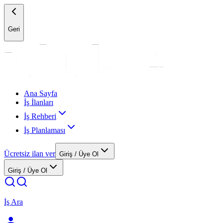
Geri
Ana Sayfa
İş İlanları
İş Rehberi
İş Planlaması
Ücretsiz ilan ver
Giriş / Üye Ol
Giriş / Üye Ol
İş Ara