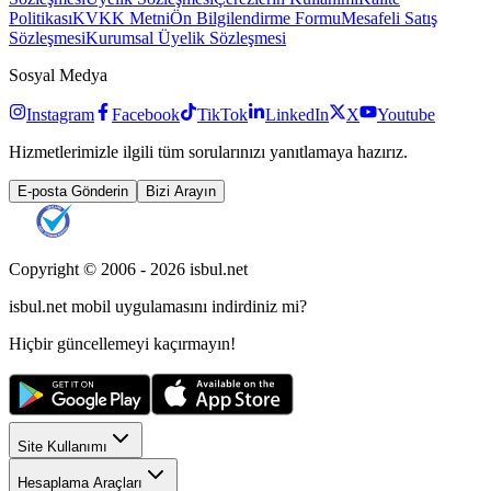
Politikası
KVKK Metni
Ön Bilgilendirme Formu
Mesafeli Satış
Sözleşmesi
Kurumsal Üyelik Sözleşmesi
Sosyal Medya
Instagram
Facebook
TikTok
LinkedIn
X
Youtube
Hizmetlerimizle ilgili tüm sorularınızı yanıtlamaya hazırız.
E-posta Gönderin
Bizi Arayın
Copyright © 2006 -
2026
isbul.net
isbul.net
mobil uygulamasını
indirdiniz mi?
Hiçbir güncellemeyi kaçırmayın!
Site Kullanımı
Hesaplama Araçları