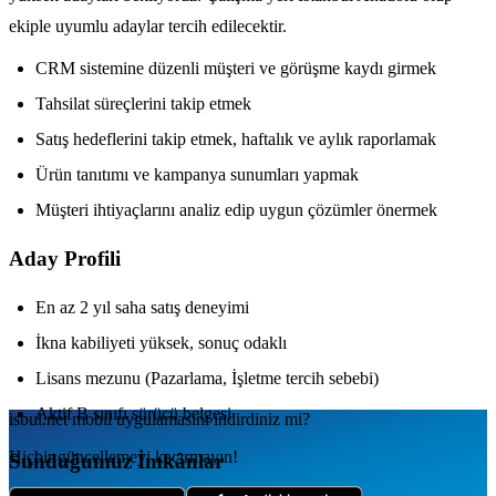
ekiple uyumlu adaylar tercih edilecektir.
CRM sistemine düzenli müşteri ve görüşme kaydı girmek
Tahsilat süreçlerini takip etmek
Satış hedeflerini takip etmek, haftalık ve aylık raporlamak
Ürün tanıtımı ve kampanya sunumları yapmak
Müşteri ihtiyaçlarını analiz edip uygun çözümler önermek
Aday Profili
En az 2 yıl saha satış deneyimi
İkna kabiliyeti yüksek, sonuç odaklı
Lisans mezunu (Pazarlama, İşletme tercih sebebi)
Aktif B sınıfı sürücü belgesi
isbul.net
mobil uygulamаsını
indirdiniz mi?
Hiçbir güncellemeyi kaçırmayın!
Sunduğumuz İmkânlar