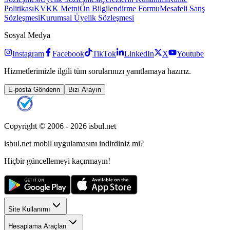
Politikası
KVKK Metni
Ön Bilgilendirme Formu
Mesafeli Satış
Sözleşmesi
Kurumsal Üyelik Sözleşmesi
Sosyal Medya
Instagram
Facebook
TikTok
LinkedIn
X
Youtube
Hizmetlerimizle ilgili tüm sorularınızı yanıtlamaya hazırız.
E-posta Gönderin
Bizi Arayın
Copyright © 2006 -
2026
isbul.net
isbul.net
mobil uygulamasını
indirdiniz mi?
Hiçbir güncellemeyi kaçırmayın!
Site Kullanımı
Hesaplama Araçları