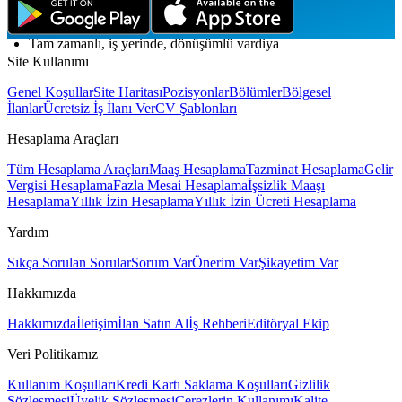
Düzenli izin günleri
Tam zamanlı, iş yerinde, dönüşümlü vardiya
Site Kullanımı
Genel Koşullar
Site Haritası
Pozisyonlar
Bölümler
Bölgesel
İlanlar
Ücretsiz İş İlanı Ver
CV Şablonları
Hesaplama Araçları
Tüm Hesaplama Araçları
Maaş Hesaplama
Tazminat Hesaplama
Gelir
Vergisi Hesaplama
Fazla Mesai Hesaplama
İşsizlik Maaşı
Hesaplama
Yıllık İzin Hesaplama
Yıllık İzin Ücreti Hesaplama
Yardım
Sıkça Sorulan Sorular
Sorum Var
Önerim Var
Şikayetim Var
Hakkımızda
Hakkımızda
İletişim
İlan Satın Al
İş Rehberi
Editöryal Ekip
Veri Politikamız
Kullanım Koşulları
Kredi Kartı Saklama Koşulları
Gizlilik
Sözleşmesi
Üyelik Sözleşmesi
Çerezlerin Kullanımı
Kalite