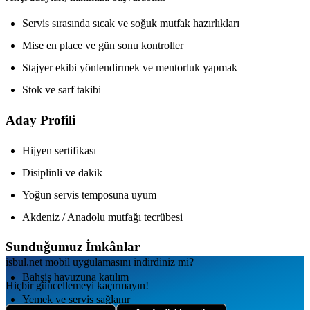
Servis sırasında sıcak ve soğuk mutfak hazırlıkları
Mise en place ve gün sonu kontroller
Stajyer ekibi yönlendirmek ve mentorluk yapmak
Stok ve sarf takibi
Aday Profili
Hijyen sertifikası
Disiplinli ve dakik
Yoğun servis temposuna uyum
Akdeniz / Anadolu mutfağı tecrübesi
Sunduğumuz İmkânlar
isbul.net
mobil uygulamаsını
indirdiniz mi?
Bahşiş havuzuna katılım
Hiçbir güncellemeyi kaçırmayın!
Yemek ve servis sağlanır