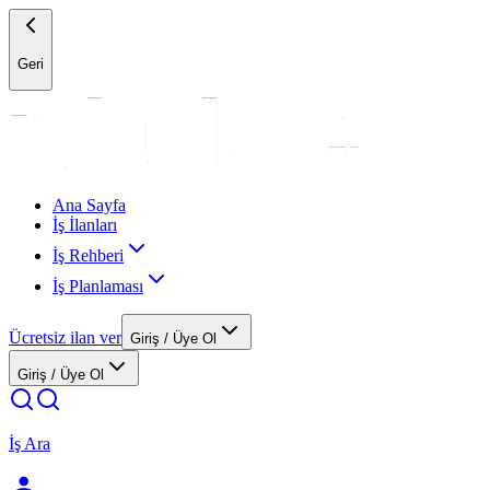
Geri
Ana Sayfa
İş İlanları
İş Rehberi
İş Planlaması
Ücretsiz ilan ver
Giriş / Üye Ol
Giriş / Üye Ol
İş Ara