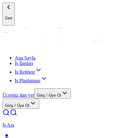
Geri
Ana Sayfa
İş İlanları
İş Rehberi
İş Planlaması
Ücretsiz ilan ver
Giriş / Üye Ol
Giriş / Üye Ol
İş Ara