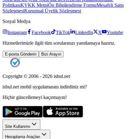
Politikası
KVKK Metni
Ön Bilgilendirme Formu
Mesafeli Satış
Sözleşmesi
Kurumsal Üyelik Sözleşmesi
Sosyal Medya
Instagram
Facebook
TikTok
LinkedIn
X
Youtube
Hizmetlerimizle ilgili tüm sorularınızı yanıtlamaya hazırız.
E-posta Gönderin
Bizi Arayın
Copyright © 2006 -
2026
isbul.net
isbul.net
mobil uygulamasını
indirdiniz mi?
Hiçbir güncellemeyi kaçırmayın!
Site Kullanımı
Hesaplama Araçları