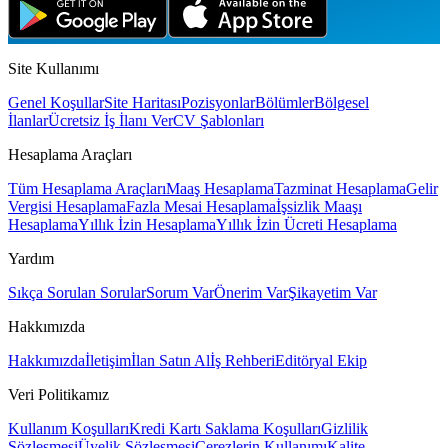
Site Kullanımı
Genel Koşullar
Site Haritası
Pozisyonlar
Bölümler
Bölgesel
İlanlar
Ücretsiz İş İlanı Ver
CV Şablonları
Hesaplama Araçları
Tüm Hesaplama Araçları
Maaş Hesaplama
Tazminat Hesaplama
Gelir
Vergisi Hesaplama
Fazla Mesai Hesaplama
İşsizlik Maaşı
Hesaplama
Yıllık İzin Hesaplama
Yıllık İzin Ücreti Hesaplama
Yardım
Sıkça Sorulan Sorular
Sorum Var
Önerim Var
Şikayetim Var
Hakkımızda
Hakkımızda
İletişim
İlan Satın Al
İş Rehberi
Editöryal Ekip
Veri Politikamız
Kullanım Koşulları
Kredi Kartı Saklama Koşulları
Gizlilik
Sözleşmesi
Üyelik Sözleşmesi
Çerezlerin Kullanımı
Kalite