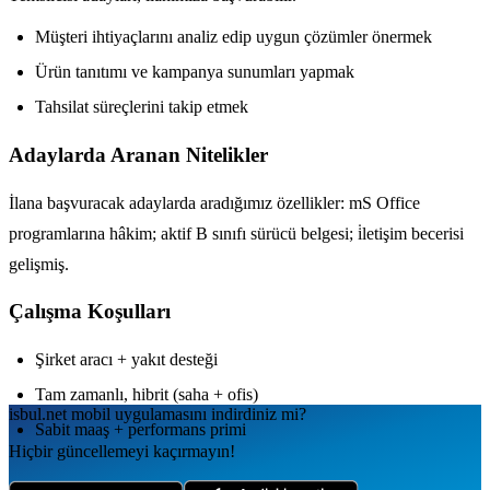
Müşteri ihtiyaçlarını analiz edip uygun çözümler önermek
Ürün tanıtımı ve kampanya sunumları yapmak
Tahsilat süreçlerini takip etmek
Adaylarda Aranan Nitelikler
İlana başvuracak adaylarda aradığımız özellikler: mS Office
programlarına hâkim; aktif B sınıfı sürücü belgesi; i̇letişim becerisi
gelişmiş.
Çalışma Koşulları
Şirket aracı + yakıt desteği
Tam zamanlı, hibrit (saha + ofis)
isbul.net
mobil uygulamаsını
indirdiniz mi?
Sabit maaş + performans primi
Hiçbir güncellemeyi kaçırmayın!