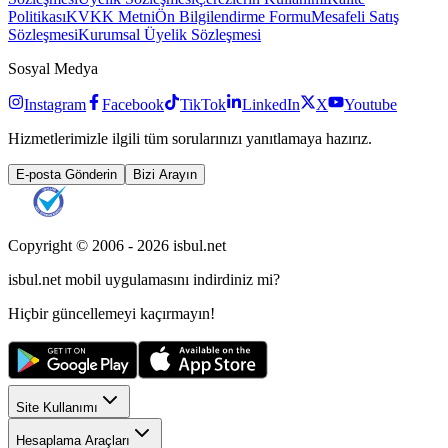
Politikası
KVKK Metni
Ön Bilgilendirme Formu
Mesafeli Satış
Sözleşmesi
Kurumsal Üyelik Sözleşmesi
Sosyal Medya
Instagram
Facebook
TikTok
LinkedIn
X
Youtube
Hizmetlerimizle ilgili tüm sorularınızı yanıtlamaya hazırız.
E-posta Gönderin
Bizi Arayın
Copyright © 2006 -
2026
isbul.net
isbul.net
mobil uygulamasını
indirdiniz mi?
Hiçbir güncellemeyi kaçırmayın!
Site Kullanımı
Hesaplama Araçları