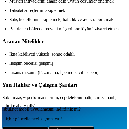
Müşteri ihtiyaçlarını analiz edip uygun çözümler önermek
Tahsilat süreçlerini takip etmek
Satış hedeflerini takip etmek, haftalık ve aylık raporlamak
Belirlenen bölgede mevcut müşteri portföyünü ziyaret etmek
Aranan Nitelikler
İkna kabiliyeti yüksek, sonuç odaklı
İletişim becerisi gelişmiş
Lisans mezunu (Pazarlama, İşletme tercih sebebi)
Yan Haklar ve Çalışma Şartları
Sabit maaş + performans primi; cep telefonu hattı; tam zamanlı,
hibrit (saha + ofis).
isbul.net
mobil uygulamаsını
indirdiniz mi?
Hiçbir güncellemeyi kaçırmayın!