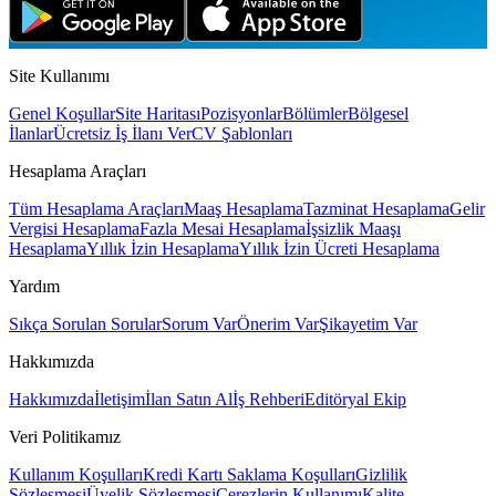
Site Kullanımı
Genel Koşullar
Site Haritası
Pozisyonlar
Bölümler
Bölgesel
İlanlar
Ücretsiz İş İlanı Ver
CV Şablonları
Hesaplama Araçları
Tüm Hesaplama Araçları
Maaş Hesaplama
Tazminat Hesaplama
Gelir
Vergisi Hesaplama
Fazla Mesai Hesaplama
İşsizlik Maaşı
Hesaplama
Yıllık İzin Hesaplama
Yıllık İzin Ücreti Hesaplama
Yardım
Sıkça Sorulan Sorular
Sorum Var
Önerim Var
Şikayetim Var
Hakkımızda
Hakkımızda
İletişim
İlan Satın Al
İş Rehberi
Editöryal Ekip
Veri Politikamız
Kullanım Koşulları
Kredi Kartı Saklama Koşulları
Gizlilik
Sözleşmesi
Üyelik Sözleşmesi
Çerezlerin Kullanımı
Kalite