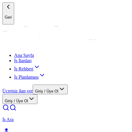
Geri
Ana Sayfa
İş İlanları
İş Rehberi
İş Planlaması
Ücretsiz ilan ver
Giriş / Üye Ol
Giriş / Üye Ol
İş Ara