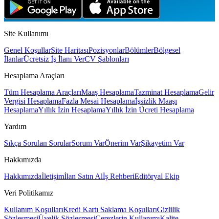
Site Kullanımı
Genel Koşullar
Site Haritası
Pozisyonlar
Bölümler
Bölgesel
İlanlar
Ücretsiz İş İlanı Ver
CV Şablonları
Hesaplama Araçları
Tüm Hesaplama Araçları
Maaş Hesaplama
Tazminat Hesaplama
Gelir
Vergisi Hesaplama
Fazla Mesai Hesaplama
İşsizlik Maaşı
Hesaplama
Yıllık İzin Hesaplama
Yıllık İzin Ücreti Hesaplama
Yardım
Sıkça Sorulan Sorular
Sorum Var
Önerim Var
Şikayetim Var
Hakkımızda
Hakkımızda
İletişim
İlan Satın Al
İş Rehberi
Editöryal Ekip
Veri Politikamız
Kullanım Koşulları
Kredi Kartı Saklama Koşulları
Gizlilik
Sözleşmesi
Üyelik Sözleşmesi
Çerezlerin Kullanımı
Kalite