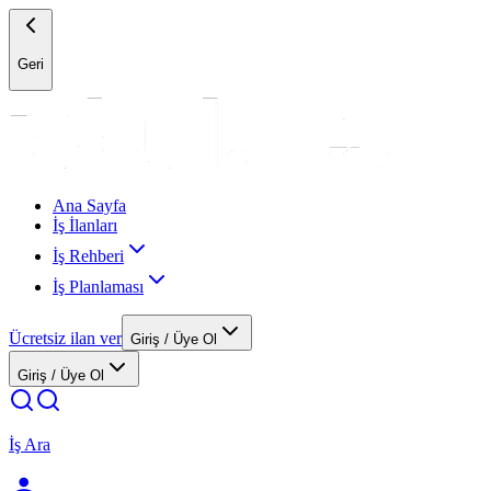
Geri
Ana Sayfa
İş İlanları
İş Rehberi
İş Planlaması
Ücretsiz ilan ver
Giriş / Üye Ol
Giriş / Üye Ol
İş Ara