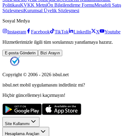
Politikası
KVKK Metni
Ön Bilgilendirme Formu
Mesafeli Satış
Sözleşmesi
Kurumsal Üyelik Sözleşmesi
Sosyal Medya
Instagram
Facebook
TikTok
LinkedIn
X
Youtube
Hizmetlerimizle ilgili tüm sorularınızı yanıtlamaya hazırız.
E-posta Gönderin
Bizi Arayın
Copyright © 2006 -
2026
isbul.net
isbul.net
mobil uygulamasını
indirdiniz mi?
Hiçbir güncellemeyi kaçırmayın!
Site Kullanımı
Hesaplama Araçları