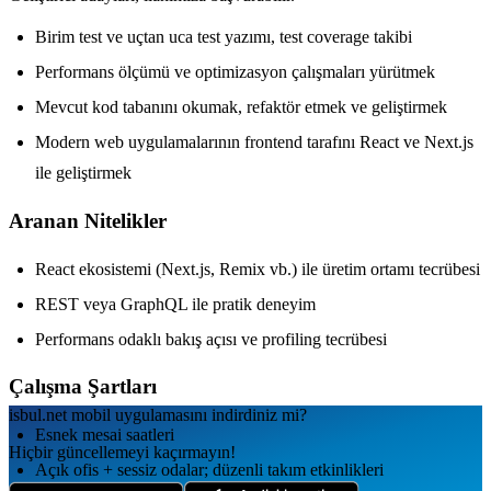
Birim test ve uçtan uca test yazımı, test coverage takibi
Performans ölçümü ve optimizasyon çalışmaları yürütmek
Mevcut kod tabanını okumak, refaktör etmek ve geliştirmek
Modern web uygulamalarının frontend tarafını React ve Next.js
ile geliştirmek
Aranan Nitelikler
React ekosistemi (Next.js, Remix vb.) ile üretim ortamı tecrübesi
REST veya GraphQL ile pratik deneyim
Performans odaklı bakış açısı ve profiling tecrübesi
Çalışma Şartları
isbul.net
mobil uygulamаsını
indirdiniz mi?
Esnek mesai saatleri
Hiçbir güncellemeyi kaçırmayın!
Açık ofis + sessiz odalar; düzenli takım etkinlikleri