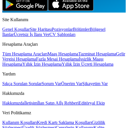
Mentorluk ve kariyer yol haritası planlaması
Site Kullanımı
Genel Koşullar
Site Haritası
Pozisyonlar
Bölümler
Bölgesel
İlanlar
Ücretsiz İş İlanı Ver
CV Şablonları
Hesaplama Araçları
Tüm Hesaplama Araçları
Maaş Hesaplama
Tazminat Hesaplama
Gelir
Vergisi Hesaplama
Fazla Mesai Hesaplama
İşsizlik Maaşı
Hesaplama
Yıllık İzin Hesaplama
Yıllık İzin Ücreti Hesaplama
Yardım
Sıkça Sorulan Sorular
Sorum Var
Önerim Var
Şikayetim Var
Hakkımızda
Hakkımızda
İletişim
İlan Satın Al
İş Rehberi
Editöryal Ekip
Veri Politikamız
Kullanım Koşulları
Kredi Kartı Saklama Koşulları
Gizlilik
Sözleşmesi
Üyelik Sözleşmesi
Çerezlerin Kullanımı
Kalite