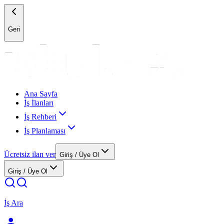
Geri
Ana Sayfa
İş İlanları
İş Rehberi
İş Planlaması
Ücretsiz ilan ver
Giriş / Üye Ol
Giriş / Üye Ol
İş Ara