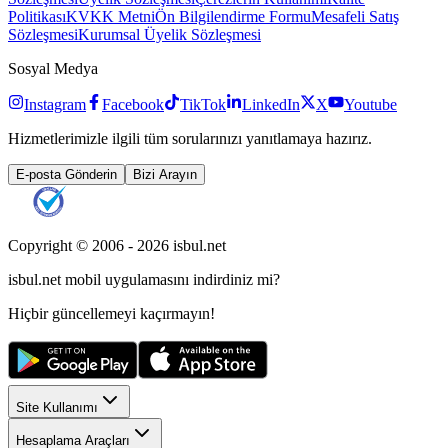
Politikası
KVKK Metni
Ön Bilgilendirme Formu
Mesafeli Satış
Sözleşmesi
Kurumsal Üyelik Sözleşmesi
Sosyal Medya
Instagram
Facebook
TikTok
LinkedIn
X
Youtube
Hizmetlerimizle ilgili tüm sorularınızı yanıtlamaya hazırız.
E-posta Gönderin
Bizi Arayın
Copyright © 2006 -
2026
isbul.net
isbul.net
mobil uygulamasını
indirdiniz mi?
Hiçbir güncellemeyi kaçırmayın!
Site Kullanımı
Hesaplama Araçları