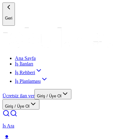
Geri
Ana Sayfa
İş İlanları
İş Rehberi
İş Planlaması
Ücretsiz ilan ver
Giriş / Üye Ol
Giriş / Üye Ol
İş Ara