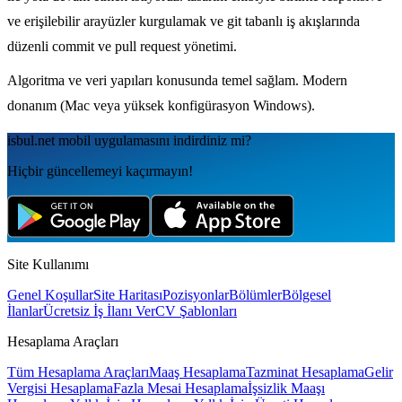
ve erişilebilir arayüzler kurgulamak ve git tabanlı iş akışlarında
düzenli commit ve pull request yönetimi.
Algoritma ve veri yapıları konusunda temel sağlam. Modern
donanım (Mac veya yüksek konfigürasyon Windows).
isbul.net
mobil uygulamаsını
indirdiniz mi?
Hiçbir güncellemeyi kaçırmayın!
Site Kullanımı
Genel Koşullar
Site Haritası
Pozisyonlar
Bölümler
Bölgesel
İlanlar
Ücretsiz İş İlanı Ver
CV Şablonları
Hesaplama Araçları
Tüm Hesaplama Araçları
Maaş Hesaplama
Tazminat Hesaplama
Gelir
Vergisi Hesaplama
Fazla Mesai Hesaplama
İşsizlik Maaşı