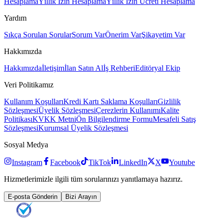
Hesaplama
Yıllık İzin Hesaplama
Yıllık İzin Ücreti Hesaplama
Yardım
Sıkça Sorulan Sorular
Sorum Var
Önerim Var
Şikayetim Var
Hakkımızda
Hakkımızda
İletişim
İlan Satın Al
İş Rehberi
Editöryal Ekip
Veri Politikamız
Kullanım Koşulları
Kredi Kartı Saklama Koşulları
Gizlilik
Sözleşmesi
Üyelik Sözleşmesi
Çerezlerin Kullanımı
Kalite
Politikası
KVKK Metni
Ön Bilgilendirme Formu
Mesafeli Satış
Sözleşmesi
Kurumsal Üyelik Sözleşmesi
Sosyal Medya
Instagram
Facebook
TikTok
LinkedIn
X
Youtube
Hizmetlerimizle ilgili tüm sorularınızı yanıtlamaya hazırız.
E-posta Gönderin
Bizi Arayın