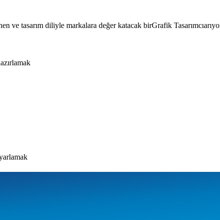
enen ve tasarım diliyle markalara değer katacak bir
Grafik Tasarımcı
arıyo
hazırlamak
uyarlamak