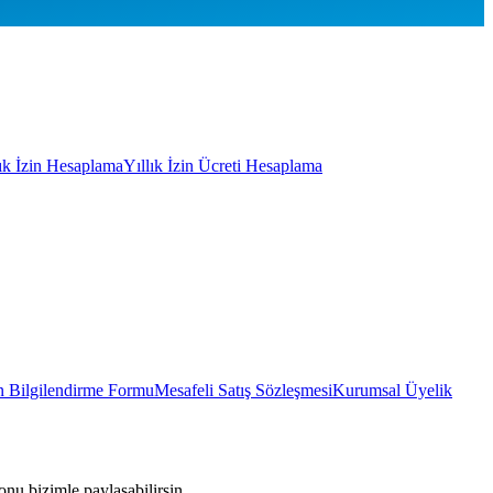
lık İzin Hesaplama
Yıllık İzin Ücreti Hesaplama
 Bilgilendirme Formu
Mesafeli Satış Sözleşmesi
Kurumsal Üyelik
onu bizimle paylaşabilirsin.