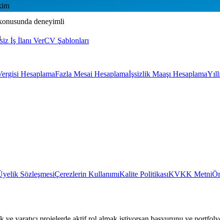
kim
ı konusunda deneyimli
ü
siz İş İlanı Ver
CV Şablonları
Vergisi Hesaplama
Fazla Mesai Hesaplama
İşsizlik Maaşı Hesaplama
Yıl
Üyelik Sözleşmesi
Çerezlerin Kullanımı
Kalite Politikası
KVKK Metni
Ön
ve yaratıcı projelerde aktif rol almak istiyorsan başvurunu ve portfoly