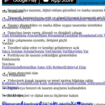
Adobe Photoshop, Illustrator ve benzeri tasarım programlarına ha
Sosyal medya tasarımı, dijital reklam görselleri ve marka tasarım
Site Kullanımı
Tipografi, kompozisyon, renk ve görsel hiyerarşi konusunda güçl
Genel Koşullar
Site Haritası
Pozisyonlar
Bölümler
Bölgesel İlanlar
Ücret
Yaratıcı düşünebilen ve marka diline uygun tasarımlar üretebilen
Hesaplama Araçları
Detaylara önem veren, düzenli ve disiplinli çalışan
Tüm Hesaplama Araçları
Maaş Hesaplama
Tazminat Hesaplama
Gelir 
Ekip çalışmasına uyumlu, iletişimi güçlü
Yardım
Trendleri takip eden ve kendini geliştirmeye açık
Sıkça Sorulan Sorular
Sorum Var
Önerim Var
Şikayetim Var
Portfolyosu ile tasarım yetkinliğini gösterebilen
Hakkımızda
Tercihen
Hakkımızda
İletişim
İlan Satın Al
İş Rehberi
Editöryal Ekip
Ajans deneyimi olan
Veri Politikamız
Video/reels kapak tasarımı ve temel motion bilgisine sahip
Kullanım Koşulları
Kredi Kartı Saklama Koşulları
Gizlilik Sözleşmesi
Sözleşmesi
Figma veya benzeri ek tasarım araçlarını kullanabilen
Sosyal Medya
Baskı süreçleri ve dijital mecra ölçülerine hakim
Instagram
Facebook
TikTok
LinkedIn
X
Youtube
Büyüyen ekibimizde yer almak, farklı sektörlerden markalarla çalışmak 