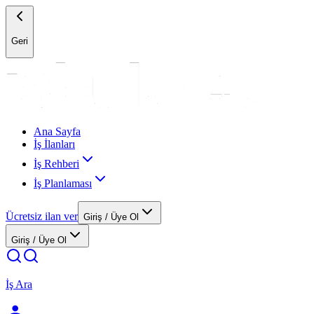
Geri
Ana Sayfa
İş İlanları
İş Rehberi
İş Planlaması
Ücretsiz ilan ver
Giriş / Üye Ol
Giriş / Üye Ol
İş Ara