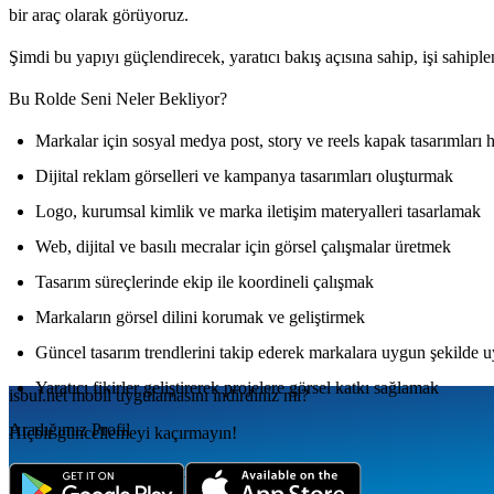
bir araç olarak görüyoruz.
Şimdi bu yapıyı güçlendirecek, yaratıcı bakış açısına sahip, işi sahipl
Bu Rolde Seni Neler Bekliyor?
Markalar için sosyal medya post, story ve reels kapak tasarımları 
Dijital reklam görselleri ve kampanya tasarımları oluşturmak
Logo, kurumsal kimlik ve marka iletişim materyalleri tasarlamak
Web, dijital ve basılı mecralar için görsel çalışmalar üretmek
Tasarım süreçlerinde ekip ile koordineli çalışmak
Markaların görsel dilini korumak ve geliştirmek
Güncel tasarım trendlerini takip ederek markalara uygun şekilde 
Yaratıcı fikirler geliştirerek projelere görsel katkı sağlamak
isbul.net
mobil uygulamаsını
indirdiniz mi?
Aradığımız Profil
Hiçbir güncellemeyi kaçırmayın!
Grafik tasarım alanında 2-4 yıl deneyimli