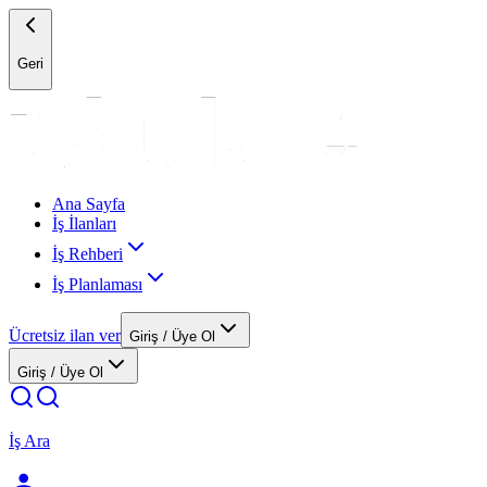
Geri
Ana Sayfa
İş İlanları
İş Rehberi
İş Planlaması
Ücretsiz ilan ver
Giriş / Üye Ol
Giriş / Üye Ol
İş Ara