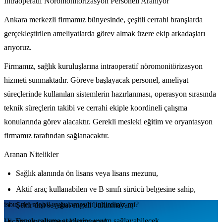
İntraoperatif Nöromonitörizasyon Personeli Aranıyor
Ankara merkezli firmamız bünyesinde, çeşitli cerrahi branşlarda
gerçekleştirilen ameliyatlarda görev almak üzere ekip arkadaşları
arıyoruz.
Firmamız, sağlık kuruluşlarına intraoperatif nöromonitörizasyon
hizmeti sunmaktadır. Göreve başlayacak personel, ameliyat
süreçlerinde kullanılan sistemlerin hazırlanması, operasyon sırasında
teknik süreçlerin takibi ve cerrahi ekiple koordineli çalışma
konularında görev alacaktır. Gerekli mesleki eğitim ve oryantasyon
firmamız tarafından sağlanacaktır.
Aranan Nitelikler
Sağlık alanında ön lisans veya lisans mezunu,
Aktif araç kullanabilen ve B sınıfı sürücü belgesine sahip,
isbul.net
mobil uygulamаsını
indirdiniz mi?
Şehir dışı seyahat engeli bulunmayan,
Esnek çalışma saatlerine uyum sağlayabilecek,
Hiçbir güncellemeyi kaçırmayın!