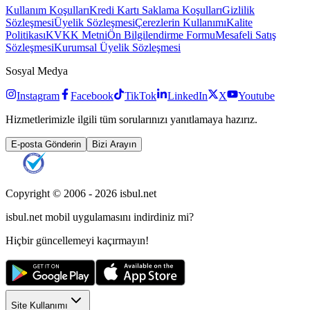
Kullanım Koşulları
Kredi Kartı Saklama Koşulları
Gizlilik
Sözleşmesi
Üyelik Sözleşmesi
Çerezlerin Kullanımı
Kalite
Politikası
KVKK Metni
Ön Bilgilendirme Formu
Mesafeli Satış
Sözleşmesi
Kurumsal Üyelik Sözleşmesi
Sosyal Medya
Instagram
Facebook
TikTok
LinkedIn
X
Youtube
Hizmetlerimizle ilgili tüm sorularınızı yanıtlamaya hazırız.
E-posta Gönderin
Bizi Arayın
Copyright © 2006 -
2026
isbul.net
isbul.net
mobil uygulamasını
indirdiniz mi?
Hiçbir güncellemeyi kaçırmayın!
Site Kullanımı