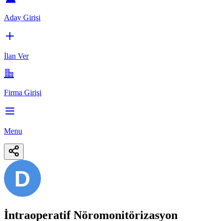
Aday Girişi
İlan Ver
Firma Girişi
Menu
D
İntraoperatif Nöromonitörizasyon