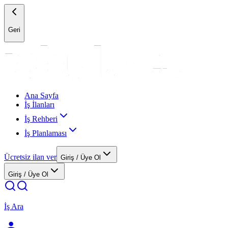
Geri
Ana Sayfa
İş İlanları
İş Rehberi
İş Planlaması
Ücretsiz ilan ver
Giriş / Üye Ol
Giriş / Üye Ol
İş Ara