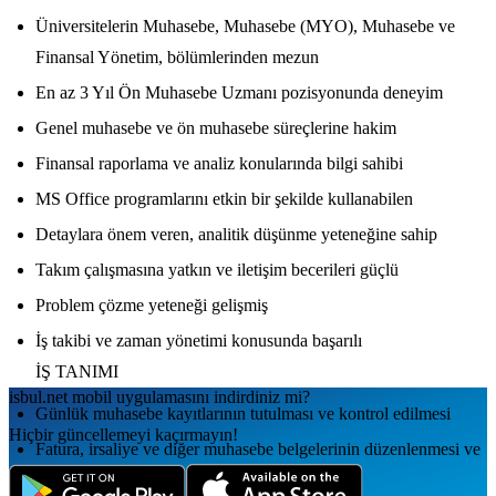
Üniversitelerin Muhasebe, Muhasebe (MYO), Muhasebe ve
Finansal Yönetim, bölümlerinden mezun
En az 3 Yıl Ön Muhasebe Uzmanı pozisyonunda deneyim
Genel muhasebe ve ön muhasebe süreçlerine hakim
Finansal raporlama ve analiz konularında bilgi sahibi
MS Office programlarını etkin bir şekilde kullanabilen
Detaylara önem veren, analitik düşünme yeteneğine sahip
Takım çalışmasına yatkın ve iletişim becerileri güçlü
Problem çözme yeteneği gelişmiş
İş takibi ve zaman yönetimi konusunda başarılı
İŞ TANIMI
isbul.net
mobil uygulamаsını
indirdiniz mi?
Günlük muhasebe kayıtlarının tutulması ve kontrol edilmesi
Hiçbir güncellemeyi kaçırmayın!
Fatura, irsaliye ve diğer muhasebe belgelerinin düzenlenmesi ve
arşivlenmesi