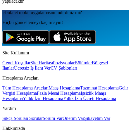
yapılacaktır.
isbul.net
mobil uygulamаsını
indirdiniz mi?
Hiçbir güncellemeyi kaçırmayın!
Site Kullanımı
Genel Koşullar
Site Haritası
Pozisyonlar
Bölümler
Bölgesel
İlanlar
Ücretsiz İş İlanı Ver
CV Şablonları
Hesaplama Araçları
Tüm Hesaplama Araçları
Maaş Hesaplama
Tazminat Hesaplama
Gelir
Vergisi Hesaplama
Fazla Mesai Hesaplama
İşsizlik Maaşı
Hesaplama
Yıllık İzin Hesaplama
Yıllık İzin Ücreti Hesaplama
Yardım
Sıkça Sorulan Sorular
Sorum Var
Önerim Var
Şikayetim Var
Hakkımızda