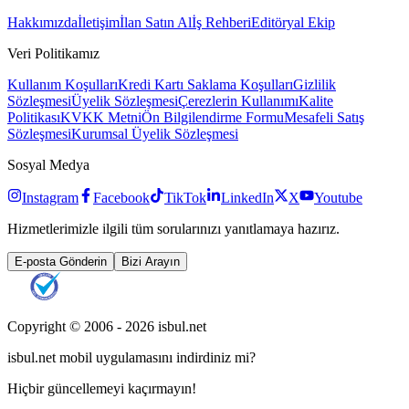
Hakkımızda
İletişim
İlan Satın Al
İş Rehberi
Editöryal Ekip
Veri Politikamız
Kullanım Koşulları
Kredi Kartı Saklama Koşulları
Gizlilik
Sözleşmesi
Üyelik Sözleşmesi
Çerezlerin Kullanımı
Kalite
Politikası
KVKK Metni
Ön Bilgilendirme Formu
Mesafeli Satış
Sözleşmesi
Kurumsal Üyelik Sözleşmesi
Sosyal Medya
Instagram
Facebook
TikTok
LinkedIn
X
Youtube
Hizmetlerimizle ilgili tüm sorularınızı yanıtlamaya hazırız.
E-posta Gönderin
Bizi Arayın
Copyright © 2006 -
2026
isbul.net
isbul.net
mobil uygulamasını
indirdiniz mi?
Hiçbir güncellemeyi kaçırmayın!