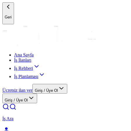
Geri
Ana Sayfa
İş İlanları
İş Rehberi
İş Planlaması
Ücretsiz ilan ver
Giriş / Üye Ol
Giriş / Üye Ol
İş Ara