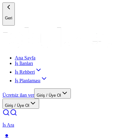
Geri
Ana Sayfa
İş İlanları
İş Rehberi
İş Planlaması
Ücretsiz ilan ver
Giriş / Üye Ol
Giriş / Üye Ol
İş Ara