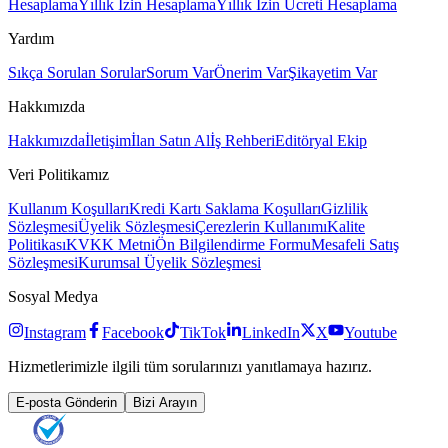
Hesaplama
Yıllık İzin Hesaplama
Yıllık İzin Ücreti Hesaplama
Yardım
Sıkça Sorulan Sorular
Sorum Var
Önerim Var
Şikayetim Var
Hakkımızda
Hakkımızda
İletişim
İlan Satın Al
İş Rehberi
Editöryal Ekip
Veri Politikamız
Kullanım Koşulları
Kredi Kartı Saklama Koşulları
Gizlilik
Sözleşmesi
Üyelik Sözleşmesi
Çerezlerin Kullanımı
Kalite
Politikası
KVKK Metni
Ön Bilgilendirme Formu
Mesafeli Satış
Sözleşmesi
Kurumsal Üyelik Sözleşmesi
Sosyal Medya
Instagram
Facebook
TikTok
LinkedIn
X
Youtube
Hizmetlerimizle ilgili tüm sorularınızı yanıtlamaya hazırız.
E-posta Gönderin
Bizi Arayın