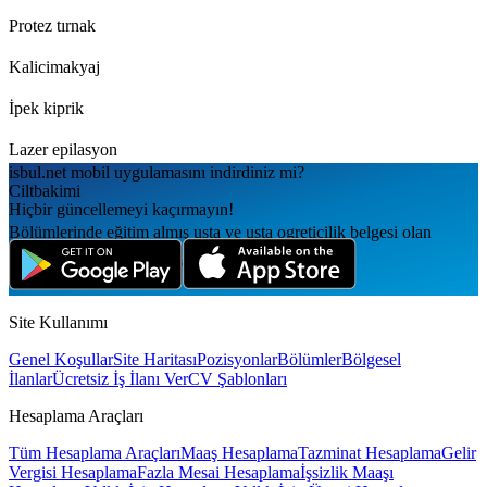
Protez tırnak
Kalicimakyaj
İpek kiprik
Lazer epilasyon
isbul.net
mobil uygulamаsını
indirdiniz mi?
Ciltbakimi
Hiçbir güncellemeyi kaçırmayın!
Bölümlerinde eğitim almış usta ve usta ogreticilik belgesi olan
çalışma arkadaşları aranıyor
Site Kullanımı
Genel Koşullar
Site Haritası
Pozisyonlar
Bölümler
Bölgesel
İlanlar
Ücretsiz İş İlanı Ver
CV Şablonları
Hesaplama Araçları
Tüm Hesaplama Araçları
Maaş Hesaplama
Tazminat Hesaplama
Gelir
Vergisi Hesaplama
Fazla Mesai Hesaplama
İşsizlik Maaşı