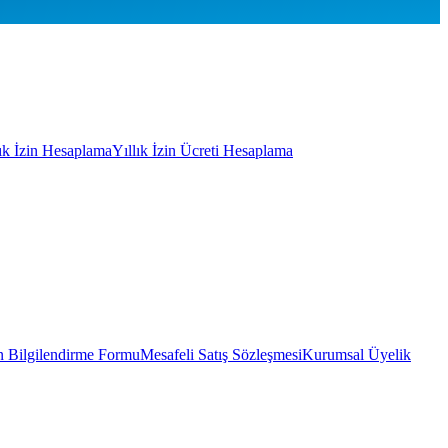
lık İzin Hesaplama
Yıllık İzin Ücreti Hesaplama
 Bilgilendirme Formu
Mesafeli Satış Sözleşmesi
Kurumsal Üyelik