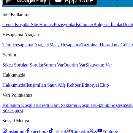
Site Kullanımı
Genel Koşullar
Site Haritası
Pozisyonlar
Bölümler
Bölgesel İlanlar
Ücret
Hesaplama Araçları
Tüm Hesaplama Araçları
Maaş Hesaplama
Tazminat Hesaplama
Gelir 
Yardım
Sıkça Sorulan Sorular
Sorum Var
Önerim Var
Şikayetim Var
Hakkımızda
Hakkımızda
İletişim
İlan Satın Al
İş Rehberi
Editöryal Ekip
Veri Politikamız
Kullanım Koşulları
Kredi Kartı Saklama Koşulları
Gizlilik Sözleşmesi
Sözleşmesi
Sosyal Medya
Instagram
Facebook
TikTok
LinkedIn
X
Youtube