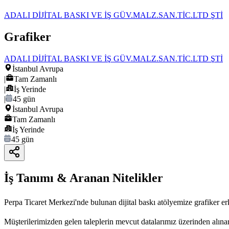
ADALI DİJİTAL BASKI VE İŞ GÜV.MALZ.SAN.TİC.LTD ŞTİ
Grafiker
ADALI DİJİTAL BASKI VE İŞ GÜV.MALZ.SAN.TİC.LTD ŞTİ
İstanbul Avrupa
|
Tam Zamanlı
|
İş Yerinde
|
45 gün
İstanbul Avrupa
Tam Zamanlı
İş Yerinde
45 gün
İş Tanımı & Aranan Nitelikler
Perpa Ticaret Merkezi'nde bulunan dijital baskı atölyemize grafiker er
Müşterilerimizden gelen taleplerin mevcut datalarımız üzerinden alınar