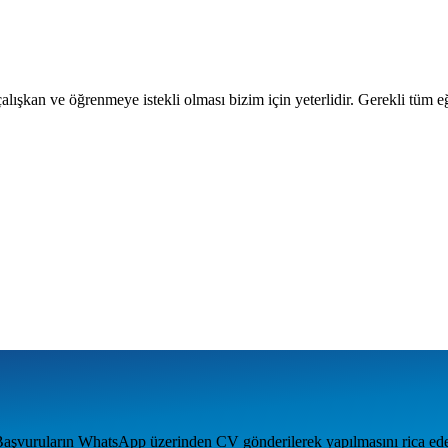
alışkan ve öğrenmeye istekli olması bizim için yeterlidir. Gerekli tüm eği
Başvuruların WhatsApp üzerinden CV gönderilerek yapılmasını rica ede