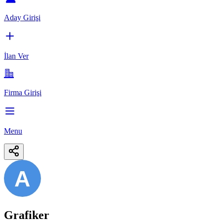
Aday Girişi
İlan Ver
Firma Girişi
Menu
A
Grafiker