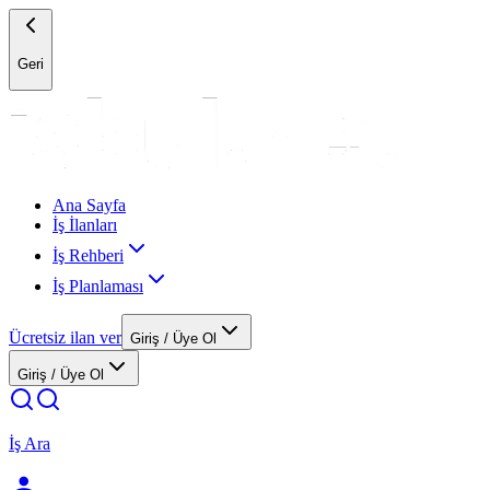
Geri
Ana Sayfa
İş İlanları
İş Rehberi
İş Planlaması
Ücretsiz ilan ver
Giriş / Üye Ol
Giriş / Üye Ol
İş Ara