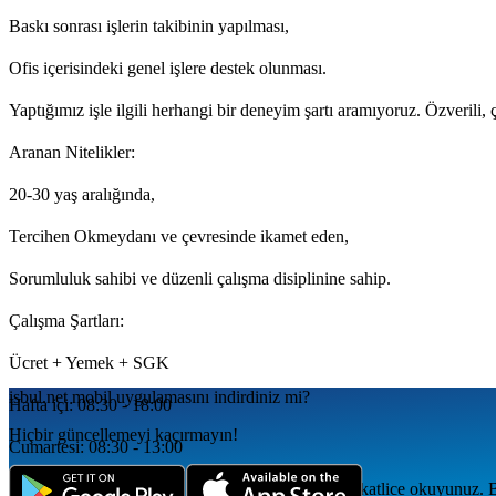
Baskı sonrası işlerin takibinin yapılması,
Ofis içerisindeki genel işlere destek olunması.
Yaptığımız işle ilgili herhangi bir deneyim şartı aramıyoruz. Özverili, ç
Aranan Nitelikler:
20-30 yaş aralığında,
Tercihen Okmeydanı ve çevresinde ikamet eden,
Sorumluluk sahibi ve düzenli çalışma disiplinine sahip.
Çalışma Şartları:
Ücret + Yemek + SGK
isbul.net
mobil uygulamаsını
indirdiniz mi?
Hafta içi: 08:30 - 18:00
Hiçbir güncellemeyi kaçırmayın!
Cumartesi: 08:30 - 13:00
Başvuru yapmadan önce lütfen ilan detaylarını dikkatlice okuyunuz. 