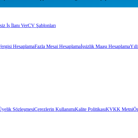
siz İş İlanı Ver
CV Şablonları
Vergisi Hesaplama
Fazla Mesai Hesaplama
İşsizlik Maaşı Hesaplama
Yıl
Üyelik Sözleşmesi
Çerezlerin Kullanımı
Kalite Politikası
KVKK Metni
Ön