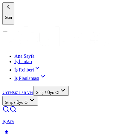
Geri
Ana Sayfa
İş İlanları
İş Rehberi
İş Planlaması
Ücretsiz ilan ver
Giriş / Üye Ol
Giriş / Üye Ol
İş Ara