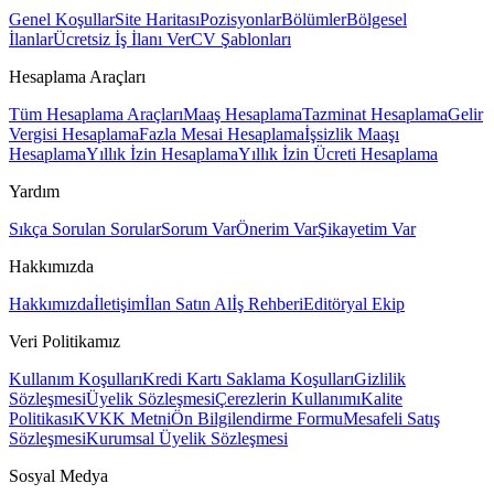
Genel Koşullar
Site Haritası
Pozisyonlar
Bölümler
Bölgesel
İlanlar
Ücretsiz İş İlanı Ver
CV Şablonları
Hesaplama Araçları
Tüm Hesaplama Araçları
Maaş Hesaplama
Tazminat Hesaplama
Gelir
Vergisi Hesaplama
Fazla Mesai Hesaplama
İşsizlik Maaşı
Hesaplama
Yıllık İzin Hesaplama
Yıllık İzin Ücreti Hesaplama
Yardım
Sıkça Sorulan Sorular
Sorum Var
Önerim Var
Şikayetim Var
Hakkımızda
Hakkımızda
İletişim
İlan Satın Al
İş Rehberi
Editöryal Ekip
Veri Politikamız
Kullanım Koşulları
Kredi Kartı Saklama Koşulları
Gizlilik
Sözleşmesi
Üyelik Sözleşmesi
Çerezlerin Kullanımı
Kalite
Politikası
KVKK Metni
Ön Bilgilendirme Formu
Mesafeli Satış
Sözleşmesi
Kurumsal Üyelik Sözleşmesi
Sosyal Medya