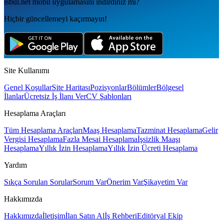
isbul.net
mobil uygulamаsını
indirdiniz mi?
Hiçbir güncellemeyi kaçırmayın!
Site Kullanımı
Genel Koşullar
Site Haritası
Pozisyonlar
Bölümler
Bölgesel
İlanlar
Ücretsiz İş İlanı Ver
CV Şablonları
Hesaplama Araçları
Tüm Hesaplama Araçları
Maaş Hesaplama
Tazminat Hesaplama
Gelir
Vergisi Hesaplama
Fazla Mesai Hesaplama
İşsizlik Maaşı
Hesaplama
Yıllık İzin Hesaplama
Yıllık İzin Ücreti Hesaplama
Yardım
Sıkça Sorulan Sorular
Sorum Var
Önerim Var
Şikayetim Var
Hakkımızda
Hakkımızda
İletişim
İlan Satın Al
İş Rehberi
Editöryal Ekip