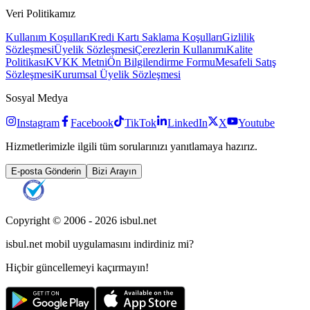
Veri Politikamız
Kullanım Koşulları
Kredi Kartı Saklama Koşulları
Gizlilik
Sözleşmesi
Üyelik Sözleşmesi
Çerezlerin Kullanımı
Kalite
Politikası
KVKK Metni
Ön Bilgilendirme Formu
Mesafeli Satış
Sözleşmesi
Kurumsal Üyelik Sözleşmesi
Sosyal Medya
Instagram
Facebook
TikTok
LinkedIn
X
Youtube
Hizmetlerimizle ilgili tüm sorularınızı yanıtlamaya hazırız.
E-posta Gönderin
Bizi Arayın
Copyright © 2006 -
2026
isbul.net
isbul.net
mobil uygulamasını
indirdiniz mi?
Hiçbir güncellemeyi kaçırmayın!