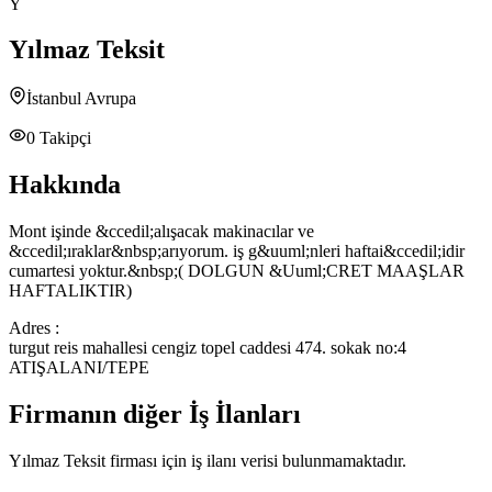
Y
Yılmaz Teksit
İstanbul Avrupa
0
Takipçi
Hakkında
Mont işinde &ccedil;alışacak makinacılar ve
&ccedil;ıraklar&nbsp;arıyorum. iş g&uuml;nleri haftai&ccedil;idir
cumartesi yoktur.&nbsp;( DOLGUN &Uuml;CRET MAAŞLAR
HAFTALIKTIR)
Adres :
turgut reis mahallesi cengiz topel caddesi 474. sokak no:4
ATIŞALANI/TEPE
Firmanın diğer İş İlanları
Yılmaz Teksit
firması için iş ilanı verisi bulunmamaktadır.