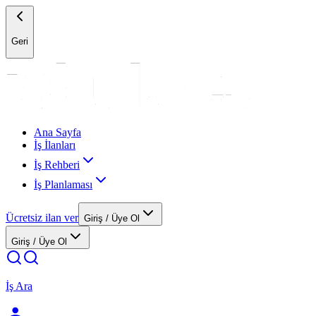
Geri
Ana Sayfa
İş İlanları
İş Rehberi
İş Planlaması
Ücretsiz ilan ver
Giriş / Üye Ol
Giriş / Üye Ol
İş Ara