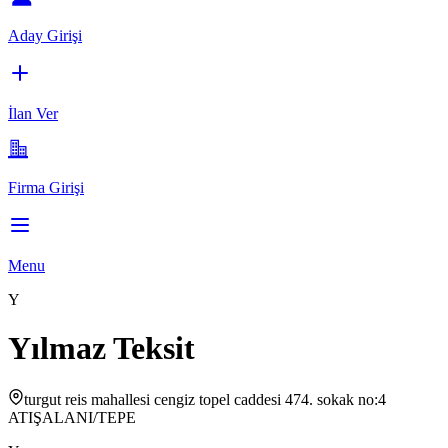
Aday Girişi
İlan Ver
Firma Girişi
Menu
Y
Yılmaz Teksit
turgut reis mahallesi cengiz topel caddesi 474. sokak no:4
ATIŞALANI/TEPE